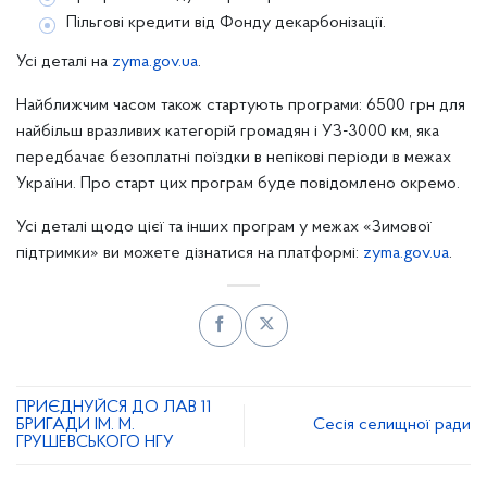
Пільгові кредити від Фонду декарбонізації.
Усі деталі на
zyma.gov.ua
.
Найближчим часом також стартують програми: 6500 грн для
найбільш вразливих категорій громадян і УЗ-3000 км, яка
передбачає безоплатні поїздки в непікові періоди в межах
України. Про старт цих програм буде повідомлено окремо.
Усі деталі щодо цієї та інших програм у межах «Зимової
підтримки» ви можете дізнатися на платформі:
zyma.gov.ua
.
ПРИЄДНУЙСЯ ДО ЛАВ 11
БРИГАДИ ІМ. М.
Сесія селищної ради
ГРУШЕВСЬКОГО НГУ