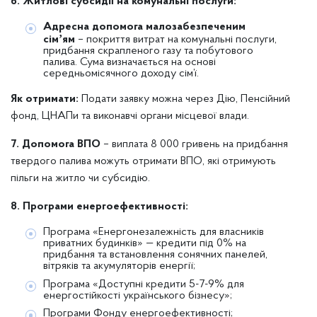
6. Житлові субсидії на комунальні послуги:
Адресна допомога малозабезпеченим
сімʼям
– покриття витрат на комунальні послуги,
придбання скрапленого газу та побутового
палива. Сума визначається на основі
середньомісячного доходу сім’ї.
Як отримати:
Подати заявку можна через Дію, Пенсійний
фонд, ЦНАПи та виконавчі органи місцевої влади.
7. Допомога ВПО
– виплата 8 000 гривень на придбання
твердого палива можуть отримати ВПО, які отримують
пільги на житло чи субсидію.
8. Програми енергоефективності:
Програма «Енергонезалежність для власників
приватних будинків» — кредити під 0% на
придбання та встановлення сонячних панелей,
вітряків та акумуляторів енергії;
Програма «Доступні кредити 5-7-9% для
енергостійкості українського бізнесу»;
Програми Фонду енергоефективності;