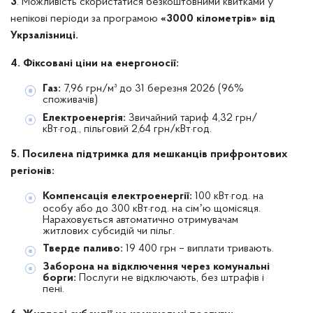
3
. Можливість скористатися безкоштовними квитками у
непікові періоди за програмою
«3000 кілометрів» від
Укрзалізниці.
4. Фіксовані ціни на енергоносії:
Газ:
7,96 грн/м³ до 31 березня 2026 (96%
споживачів)
Електроенергія:
Звичайний тариф 4,32 грн/
кВт·год., пільговий 2,64 грн/кВт·год.
5. Посилена підтримка для мешканців прифронтових
регіонів:
Компенсація електроенергії:
100 кВт·год. на
особу або до 300 кВт·год. на сімʼю щомісяця.
Нараховується автоматично отримувачам
житлових субсидій чи пільг.
Тверде паливо:
19 400 грн – виплати тривають.
Заборона на відключення через комунальні
борги:
Послуги не відключають, без штрафів і
пені.