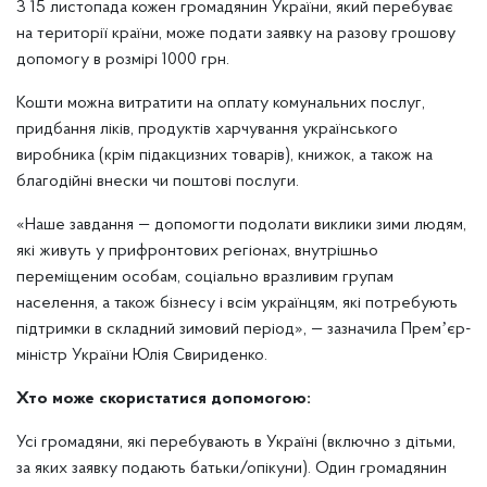
З 15 листопада кожен громадянин України, який перебуває
на території країни, може подати заявку на разову грошову
допомогу в розмірі 1000 грн.
Кошти можна витратити на оплату комунальних послуг,
придбання ліків, продуктів харчування українського
виробника (крім підакцизних товарів), книжок, а також на
благодійні внески чи поштові послуги.
«Наше завдання — допомогти подолати виклики зими людям,
які живуть у прифронтових регіонах, внутрішньо
переміщеним особам, соціально вразливим групам
населення, а також бізнесу і всім українцям, які потребують
підтримки в складний зимовий період», — зазначила Премʼєр-
міністр України Юлія Свириденко.
Хто може скористатися допомогою:
Усі громадяни, які перебувають в Україні (включно з дітьми,
за яких заявку подають батьки/опікуни). Один громадянин