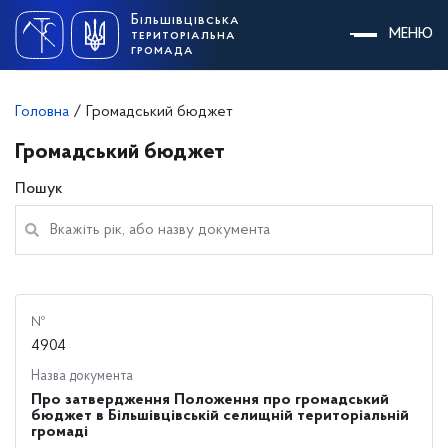
Skip
Більшівцівська
to
МЕНЮ
територіальна
content
громада
Головна
/
Громадський бюджет
Громадський бюджет
Пошук
№
4904
Назва документа
Про затвердження Положення про громадський
бюджет в Більшівцівській селищній територіальній
громаді