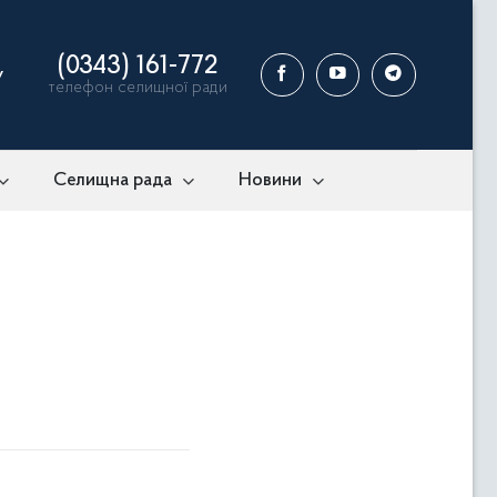
(0343) 161-772
у
телефон селищної ради
Селищна рада
Новини