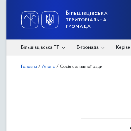
Skip
to
content
Більшівцівська
територіальна
громада
Більшівцівська ТГ
Е-громада
Керівн
Головна
/
Анонс
/
Сесія селищної ради