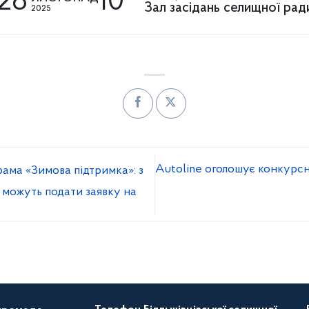
28
10
Зал засідань селищної рад
2025
Autoline оголошує конкурсн
ама «Зимова підтримка»: з
і можуть подати заявку на