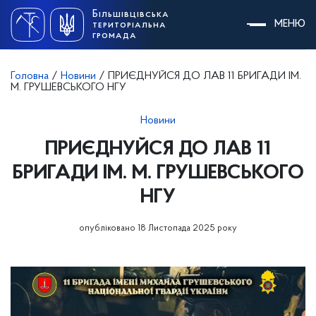
Skip
Більшівцівська
to
МЕНЮ
територіальна
content
громада
Головна
/
Новини
/
ПРИЄДНУЙСЯ ДО ЛАВ 11 БРИГАДИ ІМ.
М. ГРУШЕВСЬКОГО НГУ
Новини
ПРИЄДНУЙСЯ ДО ЛАВ 11
БРИГАДИ ІМ. М. ГРУШЕВСЬКОГО
НГУ
опубліковано 18 Листопада 2025 року