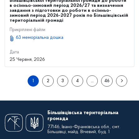
Більшівцівської територіальної громади до роботи
в осінньо-зимовий період 2026/27 та визначення
завдання з підготовки до роботи в осінньо-
зимовий період 2026-2027 років по Більшівцівській
територіальній громаді
Прикріплені файли
63 меморіальна дошка
Дата
25 Червня, 2026
1
2
3
4
…
46
Більшівцівська територіальна
громада
77146, Івано-Франківська обл., смт.
Більшівці, майд. Вічевий, буд. 1