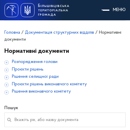
Skip
Більшівцівська
to
МЕНЮ
територіальна
content
громада
Головна
/
Документація структурних відділів
/
Нормативні
документи
Нормативні документи
Розпорядження голови
Проєкти рішень
Рішення селищної ради
Проєкти рішень виконавчого комітету
Рішення виконавчого комітету
Пошук