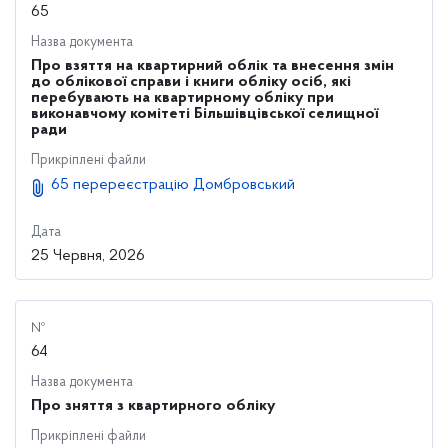
65
Назва документа
Про взяття на квартирний облік та внесення змін
до облікової справи і книги обліку осіб, які
перебувають на квартирному обліку при
виконавчому комітеті Більшівцівської селищної
ради
Прикріплені файли
65 перереєстрацію Домбровський
Дата
25 Червня, 2026
№
64
Назва документа
Про зняття з квартирного обліку
Прикріплені файли