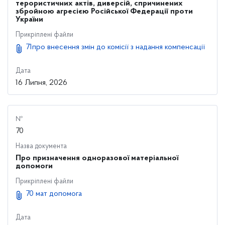
терористичних актів, диверсій, спричинених
збройною агресією Російської Федерації проти
України
Прикріплені файли
71про внесення змін до комісії з надання компенсації
Дата
16 Липня, 2026
№
70
Назва документа
Про призначення одноразової матеріальної
допомоги
Прикріплені файли
70 мат допомога
Дата