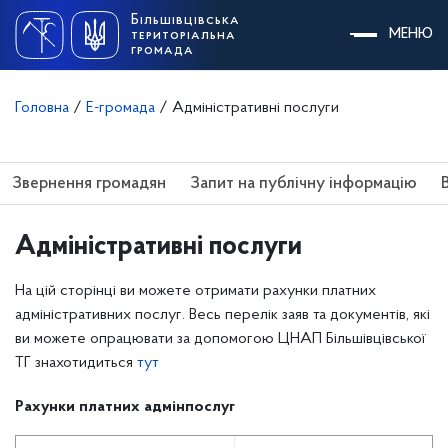
Skip
Більшівцівська
to
МЕНЮ
територіальна
content
громада
Головна
/
Е-громада
/
Адміністративні послуги
Звернення громадян
Запит на публічну інформацію
Адміністративні послуги
На цій сторінці ви можете отримати рахунки платних
адміністративних послуг. Весь перелік заяв та документів, які
ви можете опрацювати за допомогою ЦНАП Більшівцівської
ТГ знахотидиться
тут
Рахунки платних адмінпослуг