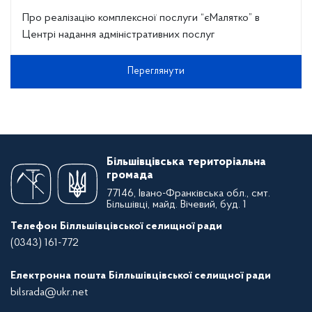
Про реалізацію комплексної послуги “єМалятко” в
Центрі надання адміністративних послуг
Переглянути
Більшівцівська територіальна
громада
77146, Івано-Франківська обл., смт.
Більшівці, майд. Вічевий, буд. 1
Телефон Білльшівцівської селищної ради
(0343) 161-772
Електронна пошта Білльшівцівської селищної ради
bilsrada@ukr.net