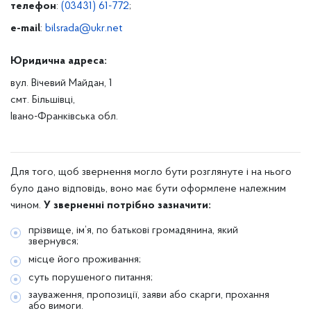
телефон
:
(03431) 61-772
;
e-mail
:
bilsrada@ukr.net
Юридична адреса:
вул. Вічевий Майдан, 1
смт. Більшівці,
Івано-Франківська обл.
Для того, щоб звернення могло бути розглянуте і на нього
було дано відповідь, воно має бути оформлене належним
чином.
У зверненні потрібно зазначити:
прізвище, ім’я, по батькові громадянина, який
звернувся;
місце його проживання;
суть порушеного питання;
зауваження, пропозиції, заяви або скарги, прохання
або вимоги.