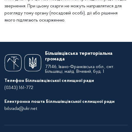
звернення. При цьому скарги не можуть направлятися для
розгляду тому органу (посадовій особі), дії або рішення
якого підлягають оскарженню.
Більшівцівська територіальна
громада
77146, Івано-Франківська обл., смт.
Більшівці, майд. Вічевий, буд. 1
Телефон Білльшівцівської селищної ради
(0343) 161-772
Електронна пошта Білльшівцівської селищної ради
bilsrada@ukr.net