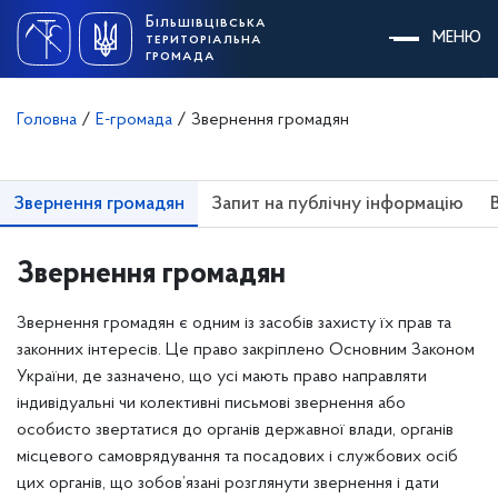
Skip
Більшівцівська
to
МЕНЮ
територіальна
content
громада
Головна
/
Е-громада
/
Звернення громадян
Звернення громадян
Запит на публічну інформацію
Звернення громадян
Звернення громадян є одним із засобів захисту їх прав та
законних інтересів. Це право закріплено Основним Законом
України, де зазначено, що усі мають право направляти
індивідуальні чи колективні письмові звернення або
особисто звертатися до органів державної влади, органів
місцевого самоврядування та посадових і службових осіб
цих органів, що зобов’язані розглянути звернення і дати