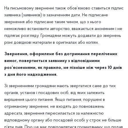
На письмовому зверненні також обов’язково ставиться підпис
заявника (заявників) із зазначенням дати. Не підписане
звернення або підписане таким чином, що з нього
неможливо встановити авторство, вважається анонімним і не
підлягає розгляду. Громадяни можуть додавати до звернень
різні довідкові матеріали в оригіналах або копіях.
Звернення, оформлене без дотримання перелічених
вимог, повертається заявнику з відповідними
роз’ясненнями, як правило, не пізніше ніж через 10 днів
з дня його надходження.
Зі зверненнями громадяни мають звертатися саме до тих
органів, установ і посадових осіб, від яких залежить
вирішення цього питання. Якщо питання, порушені в
отриманому зверненні, не входять до повноважень
адресата, звернення пересилається за належністю
відповідному органу або посадовій особі у строк не більше
п’яти днів. Про це має повідомлятися громадянину, що подав