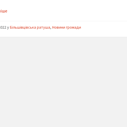
ніше
2022
y
Більшівцівська ратуша
,
Новини громади