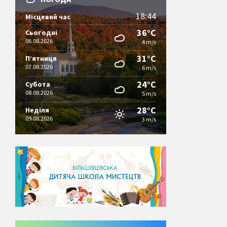
18:44
Місцевий час
36°C
Сьогодні
06.08.2026
4 m/s
31°C
П’ятниця
07.08.2026
6 m/s
24°C
Субота
08.08.2026
5 m/s
28°C
Неділя
09.08.2026
3 m/s