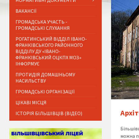
НОРМАТИВНІ ДОКУМЕНТИ
ВАКАНСІЇ
ГРОМАДСЬКА УЧАСТЬ -
ГРОМАДСЬКІ СЛУХАННЯ
РОГАТИНСЬКИЙ ВІДДІЛ ІВАНО-
ФРАНКІВСЬКОГО РАЙОННОГО
ВІДДІЛУ ДУ «ІВАНО-
ФРАНКІВСЬКИЙ ОЦКПХ МОЗ»
ІНФОРМУЄ
ПРОТИДІЯ ДОМАШНЬОМУ
НАСИЛЬСТВУ
ГРОМАДСЬКІ ОРГАНІЗАЦІЇ
ЦІКАВІ МІСЦЯ
Архі
ІСТОРІЯ БІЛЬШІВЦІВ (ВІДЕО)
Більшівц
можна п