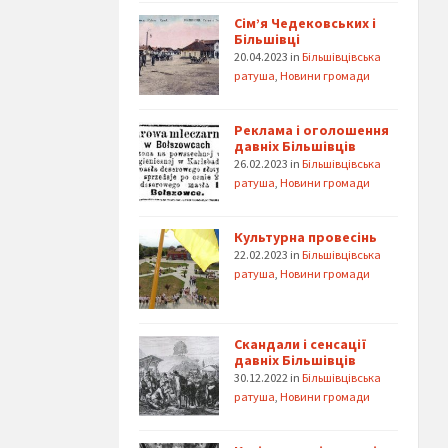
Сім’я Чедековських і
Більшівці
20.04.2023
in
Більшівцівська
ратуша
,
Новини громади
Реклама і оголошення
давніх Більшівців
26.02.2023
in
Більшівцівська
ратуша
,
Новини громади
Культурна провесінь
22.02.2023
in
Більшівцівська
ратуша
,
Новини громади
Скандали і сенсації
давніх Більшівців
30.12.2022
in
Більшівцівська
ратуша
,
Новини громади