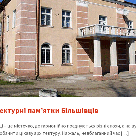
тектурні пам’ятки Більшівців
і – це містечко, де гармонійно поєднуються різні епохи, а на в
обачити цікаву архітектуру. На жаль, невблаганний час […]