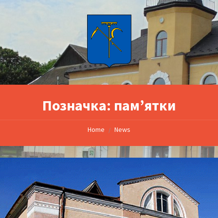
Позначка:
пам’ятки
Home
News
/