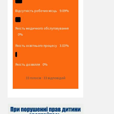
Відсутність робочих місць
9.09%
Якість медичного обслуговування
0%
Якість освітнього процесу
3.03%
Якість дозвілля
0%
33
голосів
·
33
відповідей