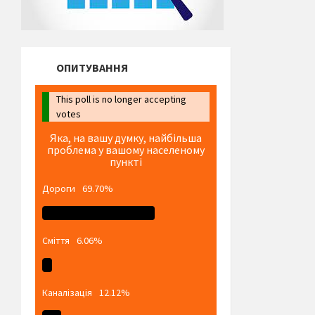
ОПИТУВАННЯ
This poll is no longer accepting
votes
Яка, на вашу думку, найбільша
проблема у вашому населеному
пункті
Дороги
69.70%
Сміття
6.06%
Каналізація
12.12%