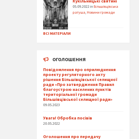
Кукільницькі святині
05.09.2022
in
Більшівцівська
ратуша
,
Новини громади
ВСІ МАТЕРІАЛИ
ОГОЛОШЕННЯ
Повідомлення про оприлюднення
проекту регуляторного акту
рішення Більшівцівської селищної
ради «Про затвердження Правил
благоустрою населених пунктів
територіальної громади
Більшівцівської селищної ради»
09.05.2023
Увага! Обробка посівів
20.05.2022
Оголошення про передачу