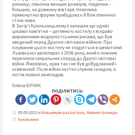
ризниці, північна менших розмірів, південна –
більших, на довжину вівтаря. Невелика
прямокутної форми прибудова є й біля північної
стіни нави.
В Загір’ї Кукільницькому є залишки ще однієї
цікавої пам’ятки – цегляного костелу з яскраво
вираженими модерністськими рисами, що був
зведений перед Другою світовою війною. Про
існування цього костелу не згадується в шематизмі
Львівської архієпархії з 1936 року, який є повним
переліком сакральних споруд до Другої світової
війни. Ймовірно, храм так і не був добудований і
освячений. Після війни костел служив складом, а
потім поволі занепадав.
Олена БУЧИК
ПОДІЛИТИСЬ:
05.09.2022
in
Більшівцівська ратуша
,
Новини громади
Кукільники