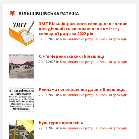
БІЛЬШІВЦІВСЬКА РАТУША
ЗВІТ Більшівцівського селищного голови
про діяльність виконавчого комітету
селищної ради за 2022 рік
12.05.2023
in
Більшівцівська ратуша
,
Новини громади
Сім’я Чедековських і Більшівці
20.04.2023
in
Більшівцівська ратуша
,
Новини громади
Реклама і оголошення давніх Більшівців
26.02.2023
in
Більшівцівська ратуша
,
Новини громади
Культурна провесінь
22.02.2023
in
Більшівцівська ратуша
,
Новини громади