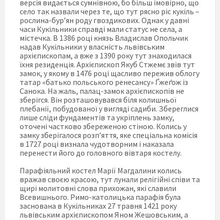
версія видається сумнівною, бо більш імовірно, що
село так назвали через те, що тут рясно ріс кукіль –
рослина-бур’ян роду гвоздикових. Однак у давні
часи Кукільники справді мали статус не села, а
містечка. В 1386 році князь Владислав Опольчик
надав Кукільники у власність львівським
архієпископам, а вже з 1390 року тут знаходилася
їхня резиденція. Архієпископ Якуб Стжемє звів тут
замок, у якому в 1476 році щасливо пережив облогу
татар «батько польського ренесансу» Ґжеґож із
Санока. На жаль, палац-замок архієпископів не
зберігся. Він розташовувався біля колишньої
плебанії, побудованої у вигляді садиби. Збереглися
лише сліди фундаментів та укріплень замку,
оточені частково збереженою стіною. Колись у
замку зберігалося розп’яття, яке спеціальна комісія
в 1727 році визнала чудотворним і наказала
перенести його до головного вівтаря костелу.
Парафіяльний костел Марії Магдалини колись
вражав своєю красою, тут лунали релігійні співи та
щирі молитовні слова прихожан, які славили
Всевишнього. Римо-католицька парафія була
заснована в Кукільниках 27 травня 1421 року
львівським архієпископом Яном Жешовським, а