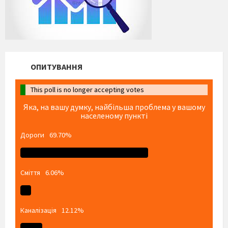
ОПИТУВАННЯ
This poll is no longer accepting votes
Яка, на вашу думку, найбільша проблема у вашому
населеному пункті
Дороги
69.70%
Сміття
6.06%
Каналізація
12.12%