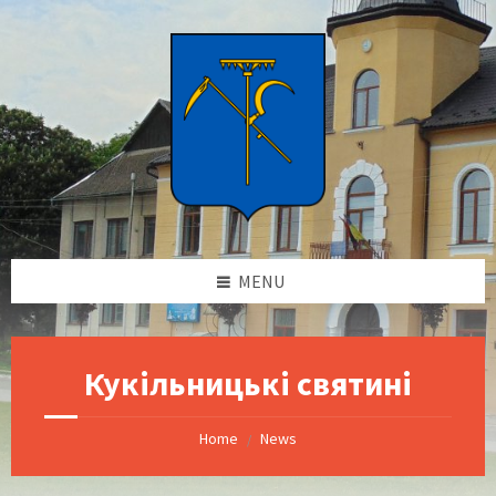
Skip
Skip
Skip
Skip
to
to
to
to
content
left
right
footer
sidebar
sidebar
MENU
Кукільницькі святині
Home
News
/