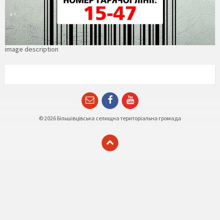
image description
Email
Facebook
YouTube
© 2026 Більшівцівська селищна територіальна громада