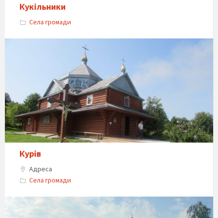
Кукільники
Села громади
Курів
Адреса
Села громади