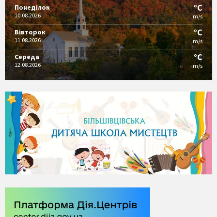
°C
Понеділок
10.08.2026
m/s
°C
Вівторок
11.08.2026
m/s
°C
Середа
12.08.2026
m/s