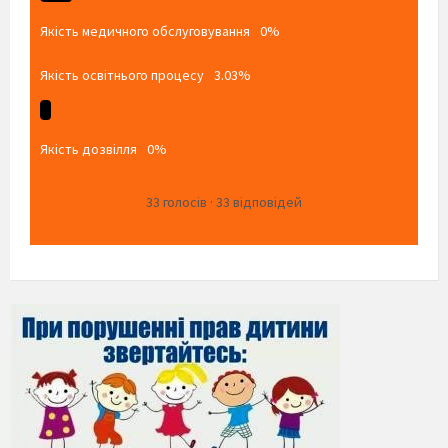
Якість медичного обслуговування
0%
Якість освітнього процесу
3.03%
Якість дозвілля
0%
33
голосів
·
33
відповідей