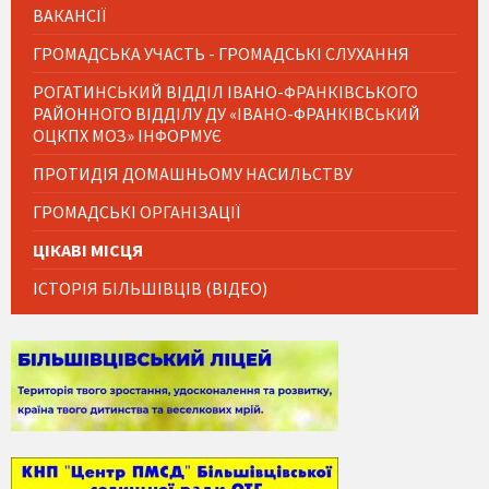
ВАКАНСІЇ
ГРОМАДСЬКА УЧАСТЬ - ГРОМАДСЬКІ СЛУХАННЯ
РОГАТИНСЬКИЙ ВІДДІЛ ІВАНО-ФРАНКІВСЬКОГО
РАЙОННОГО ВІДДІЛУ ДУ «ІВАНО-ФРАНКІВСЬКИЙ
ОЦКПХ МОЗ» ІНФОРМУЄ
ПРОТИДІЯ ДОМАШНЬОМУ НАСИЛЬСТВУ
ГРОМАДСЬКІ ОРГАНІЗАЦІЇ
ЦІКАВІ МІСЦЯ
ІСТОРІЯ БІЛЬШІВЦІВ (ВІДЕО)