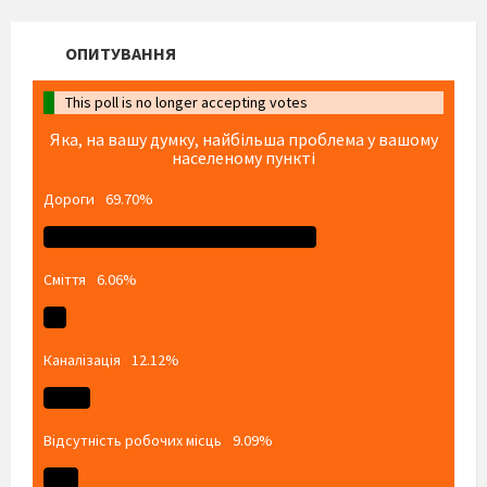
ОПИТУВАННЯ
This poll is no longer accepting votes
Яка, на вашу думку, найбільша проблема у вашому
населеному пункті
Дороги
69.70%
Сміття
6.06%
Каналізація
12.12%
Відсутність робочих місць
9.09%