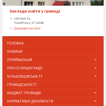
Заклади освіти у громаді
105 Park St,
TownPress, VT 24346
Державні послуги
ГОЛОВНА
НОВИНИ
ПРИЙМАЛЬНЯ
ПРО СЕЛИЩНУ РАДУ
БІЛЬШІВЦІВСЬКА ТГ
ГРОМАДСЬКОСТІ
БЮДЖЕТ ГРОМАДИ
НОРМАТИВНІ ДОКУМЕНТИ