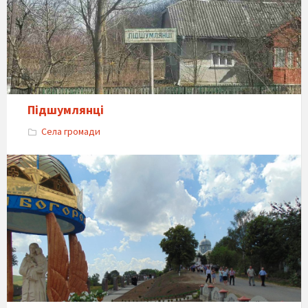
Підшумлянці
Села громади