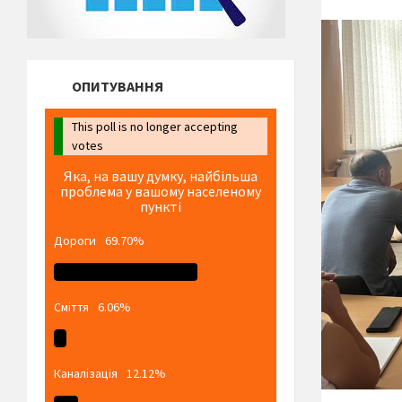
ОПИТУВАННЯ
This poll is no longer accepting
votes
Яка, на вашу думку, найбільша
проблема у вашому населеному
пункті
Дороги
69.70%
Сміття
6.06%
Каналізація
12.12%