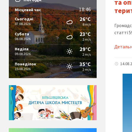
та о
18:46
тери
Місцевий час
26°C
Сьогодні
07.08.2026
8 m/s
Громадс
статті 5
23°C
Субота
08.08.2026
2 m/s
Деталь
29°C
Неділя
09.08.2026
2 m/s
35°C
14.08.
Понеділок
10.08.2026
2 m/s