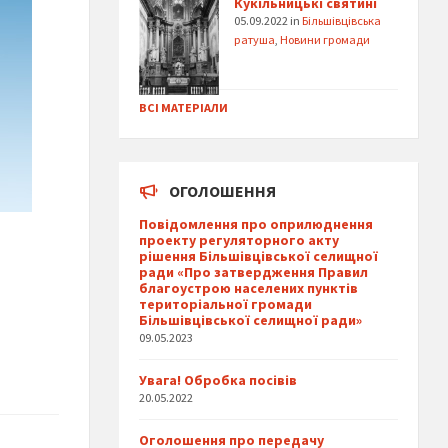
Кукільницькі святині
05.09.2022
in
Більшівцівська
ратуша
,
Новини громади
ВСІ МАТЕРІАЛИ
ОГОЛОШЕННЯ
Повідомлення про оприлюднення
проекту регуляторного акту
рішення Більшівцівської селищної
ради «Про затвердження Правил
благоустрою населених пунктів
територіальної громади
Більшівцівської селищної ради»
09.05.2023
Увага! Обробка посівів
20.05.2022
Оголошення про передачу