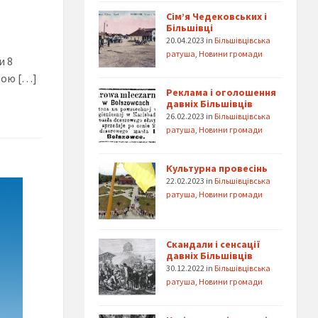
Сім’я Чедековських і
Більшівці
20.04.2023
in
Більшівцівська
ратуша
,
Новини громади
и 8
етою […]
Реклама і оголошення
давніх Більшівців
26.02.2023
in
Більшівцівська
ратуша
,
Новини громади
Культурна провесінь
22.02.2023
in
Більшівцівська
ратуша
,
Новини громади
Скандали і сенсації
давніх Більшівців
30.12.2022
in
Більшівцівська
ратуша
,
Новини громади