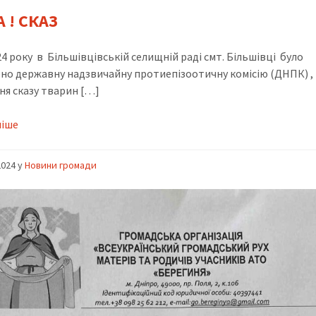
 ! СКАЗ
24 року в Більшівцівській селищній раді смт. Більшівці було
но державну надзвичайну протиепізоотичну комісію (ДНПК) ,
ня сказу тварин […]
ніше
2024
y
Новини громади