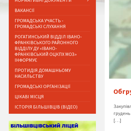
НОРМАТИВНІ ДОКУМЕНТИ
ВАКАНСІЇ
ГРОМАДСЬКА УЧАСТЬ -
ГРОМАДСЬКІ СЛУХАННЯ
РОГАТИНСЬКИЙ ВІДДІЛ ІВАНО-
ФРАНКІВСЬКОГО РАЙОННОГО
ВІДДІЛУ ДУ «ІВАНО-
ФРАНКІВСЬКИЙ ОЦКПХ МОЗ»
ІНФОРМУЄ
ПРОТИДІЯ ДОМАШНЬОМУ
НАСИЛЬСТВУ
ГРОМАДСЬКІ ОРГАНІЗАЦІЇ
Обгр
ЦІКАВІ МІСЦЯ
Закупів
ІСТОРІЯ БІЛЬШІВЦІВ (ВІДЕО)
грудень 
[…]