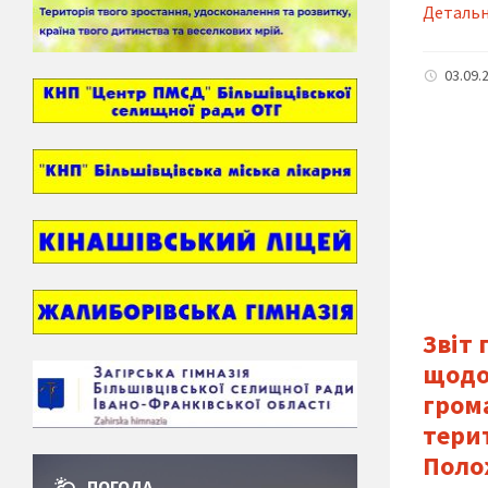
Деталь
03.09.
Звіт
щодо
гром
тери
Поло
ПОГОДА