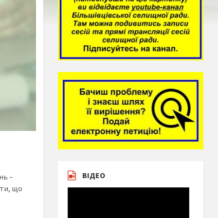
ВІДЕО
нь –
нти, що