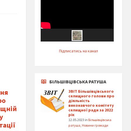
Підписатись на канал
БІЛЬШІВЦІВСЬКА РАТУША
ння
ЗВІТ Більшівцівського
селищного голови про
ро
діяльність
виконавчого комітету
ищній
селищної ради за 2022
рік
у
12.05.2023
in
Більшівцівська
тації
ратуша
,
Новини громади