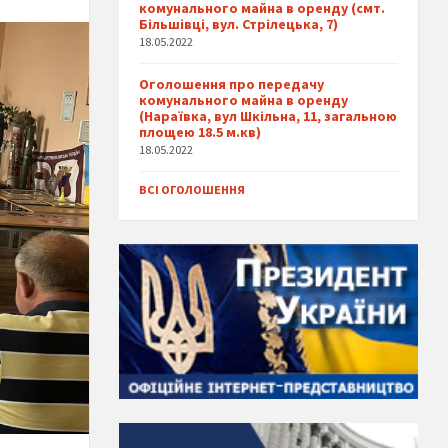
комунального майна в оренду (смт.
Більшівці, вул. Стрілецька, 7)
18.05.2022
Оголошення про передачу
комунального майна в оренду
(Нараївка, вул Шкільна, 11, загальною
площею 18.5 м.кв)
18.05.2022
ВСІ ОГОЛОШЕННЯ