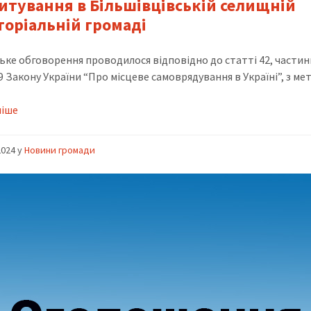
питування в Більшівцівській селищній
торіальній громаді
ьке обговорення проводилося відповідно до статті 42, частин
9 Закону України “Про місцеве самоврядування в Україні”, з м
ніше
2024
y
Новини громади