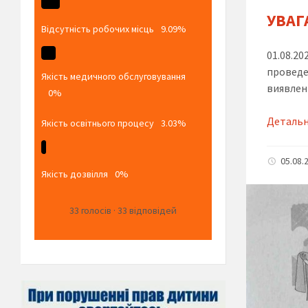
УВАГА
Відсутність робочих місць
9.09%
01.08.20
проведе
Якість медичного обслуговування
виявлен
0%
Деталь
Якість освітнього процесу
3.03%
05.08.
Якість дозвілля
0%
33
голосів
·
33
відповідей