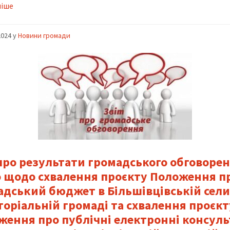
ніше
2024
y
Новини громади
 про результати громадського обговоре
 щодо схвалення проєкту Положення п
адський бюджет в Більшівцівській сел
торіальній громаді та схвалення проєкт
ження про публічні електронні консуль