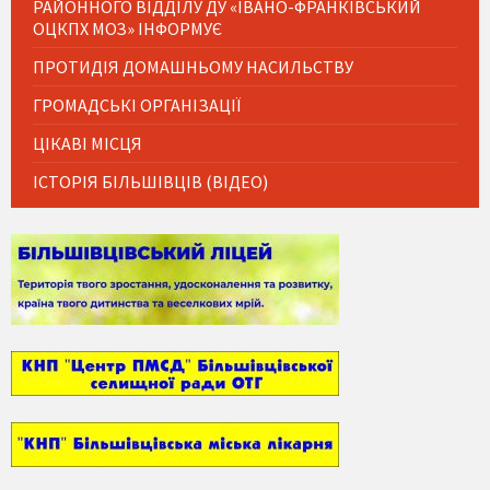
РАЙОННОГО ВІДДІЛУ ДУ «ІВАНО-ФРАНКІВСЬКИЙ
ОЦКПХ МОЗ» ІНФОРМУЄ
ПРОТИДІЯ ДОМАШНЬОМУ НАСИЛЬСТВУ
ГРОМАДСЬКІ ОРГАНІЗАЦІЇ
ЦІКАВІ МІСЦЯ
ІСТОРІЯ БІЛЬШІВЦІВ (ВІДЕО)