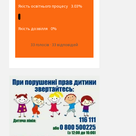
Якість освітнього процесу
3.03%
Якість дозвілля
0%
33
голосів
·
33
відповідей