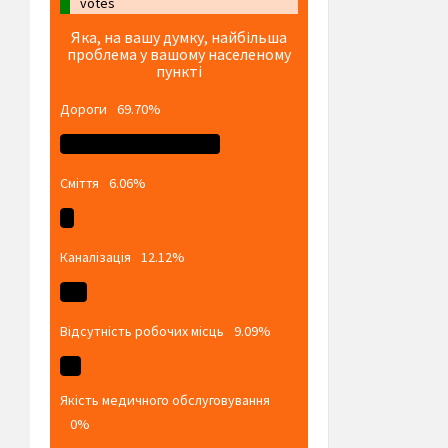
votes
Яка, на вашу думку, найбільша
проблема у вашому населеному
пункті
Дороги
69.70%
Сміття
6.06%
Каналізація
12.12%
Відсутність робочих місць
9.09%
Якість медичного обслуговування
0%