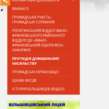
НОРМАТИВНІ ДОКУМЕНТИ
ВАКАНСІЇ
ГРОМАДСЬКА УЧАСТЬ -
ГРОМАДСЬКІ СЛУХАННЯ
РОГАТИНСЬКИЙ ВІДДІЛ ІВАНО-
ФРАНКІВСЬКОГО РАЙОННОГО
ВІДДІЛУ ДУ «ІВАНО-
ФРАНКІВСЬКИЙ ОЦКПХ МОЗ»
ІНФОРМУЄ
ПРОТИДІЯ ДОМАШНЬОМУ
НАСИЛЬСТВУ
ГРОМАДСЬКІ ОРГАНІЗАЦІЇ
ЦІКАВІ МІСЦЯ
ІСТОРІЯ БІЛЬШІВЦІВ (ВІДЕО)