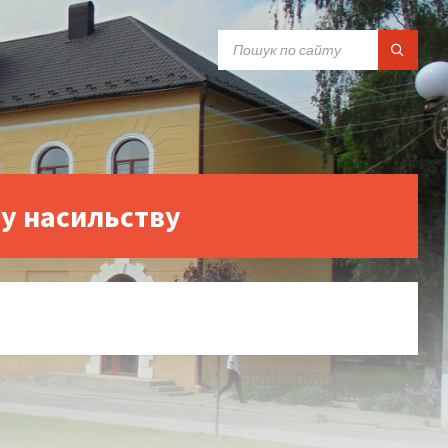
SEARCH:
у насильству