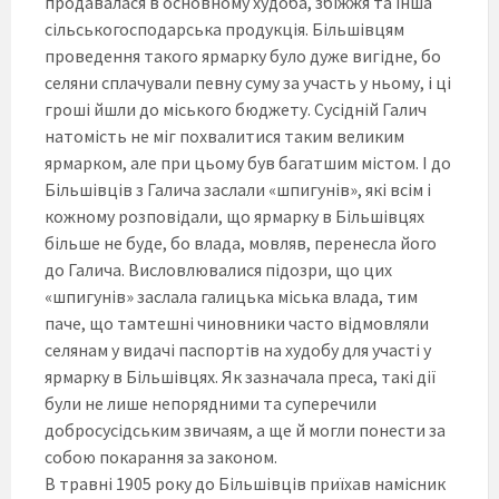
продавалася в основному худоба, збіжжя та інша
сільськогосподарська продукція. Більшівцям
проведення такого ярмарку було дуже вигідне, бо
селяни сплачували певну суму за участь у ньому, і ці
гроші йшли до міського бюджету. Сусідній Галич
натомість не міг похвалитися таким великим
ярмарком, але при цьому був багатшим містом. І до
Більшівців з Галича заслали «шпигунів», які всім і
кожному розповідали, що ярмарку в Більшівцях
більше не буде, бо влада, мовляв, перенесла його
до Галича. Висловлювалися підозри, що цих
«шпигунів» заслала галицька міська влада, тим
паче, що тамтешні чиновники часто відмовляли
селянам у видачі паспортів на худобу для участі у
ярмарку в Більшівцях. Як зазначала преса, такі дії
були не лише непорядними та суперечили
добросусідським звичаям, а ще й могли понести за
собою покарання за законом.
В травні 1905 року до Більшівців приїхав намісник