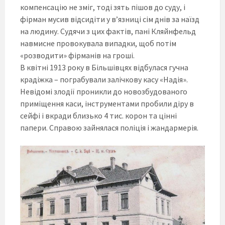
компенсацію не зміг, тоді зять пішов до суду, і
фірман мусив відсидіти у в’язниці сім днів за наїзд
на людину. Судячи з цих фактів, пані Кляйнфельд
навмисне провокувала випадки, щоб потім
«розводити» фірманів на гроші.
В квітні 1913 року в Більшівцях відбулася гучна
крадіжка – пограбували залічкову касу «Надія».
Невідомі злодії проникли до новозбудованого
приміщення каси, інструментами пробили діру в
сейфі і вкради близько 4 тис. корон та цінні
папери. Справою зайнялася поліція і жандармерія.