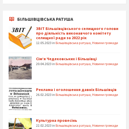
БІЛЬШІВЦІВСЬКА РАТУША
ЗВІТ Більшівцівського селищного голови
про діяльність виконавчого комітету
селищної ради за 2022 рік
12.05.2023
in
Більшівцівська ратуша
,
Новини громади
Сім’я Чедековських і Більшівці
20.04.2023
in
Більшівцівська ратуша
,
Новини громади
Реклама і оголошення давніх Більшівців
26.02.2023
in
Більшівцівська ратуша
,
Новини громади
Культурна провесінь
22.02.2023
in
Більшівцівська ратуша
,
Новини громади