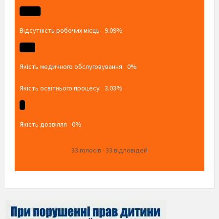
Відсутність робочих місць
9.09%
Якість медичного обслуговування
0%
Якість освітнього процесу
3.03%
Якість дозвілля
0%
33
голосів
·
33
відповідей