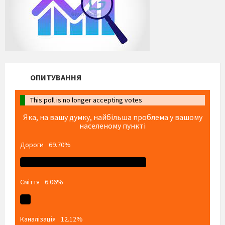
ОПИТУВАННЯ
This poll is no longer accepting votes
Яка, на вашу думку, найбільша проблема у вашому
населеному пункті
Дороги
69.70%
Сміття
6.06%
Каналізація
12.12%