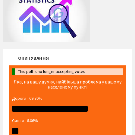
ОПИТУВАННЯ
This poll is no longer accepting votes
Яка, на вашу думку, найбільша проблема у вашому
населеному пункті
Дороги
69.70%
Сміття
6.06%