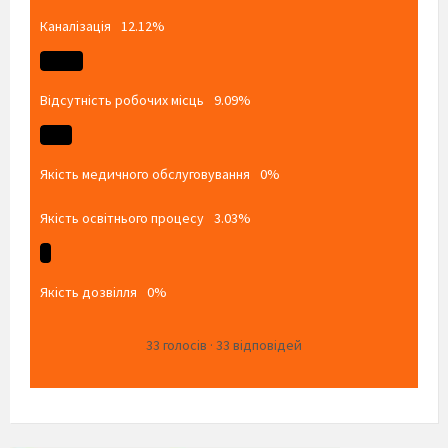
Каналізація
12.12%
Відсутність робочих місць
9.09%
Якість медичного обслуговування
0%
Якість освітнього процесу
3.03%
Якість дозвілля
0%
33
голосів
·
33
відповідей