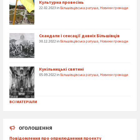
Культурна провесінь
22.02.2023
in
Більшівцівська ратуша
,
Новини громади
Скандали і сенсації давніх Більшівців
30.12.2022
in
Більшівцівська ратуша
,
Новини громади
Кукільницькі святині
05.09.2022
in
Більшівцівська ратуша
,
Новини громади
ВСІ МАТЕРІАЛИ
ОГОЛОШЕННЯ
Повідомлення про оприлюднення проекту