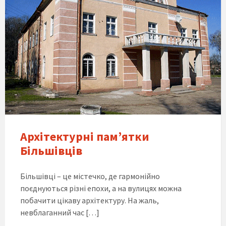
Архітектурні пам’ятки
Більшівців
Більшівці – це містечко, де гармонійно
поєднуються різні епохи, а на вулицях можна
побачити цікаву архітектуру. На жаль,
невблаганний час […]