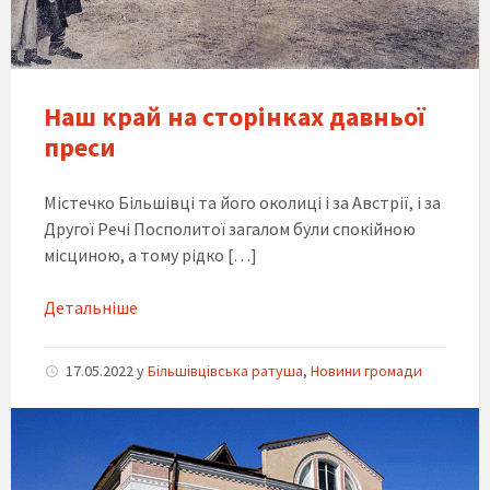
Наш край на сторінках давньої
преси
Містечко Більшівці та його околиці і за Австрії, і за
Другої Речі Посполитої загалом були спокійною
місциною, а тому рідко […]
Детальніше
17.05.2022
y
Більшівцівська ратуша
,
Новини громади