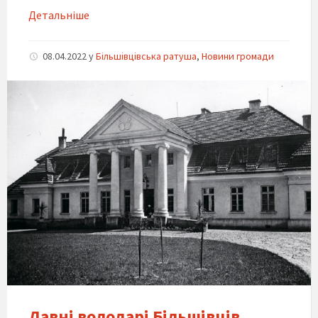
Детальніше
08.04.2022
y
Більшівцівська ратуша
,
Новини громади
Давні володарі Більшівців