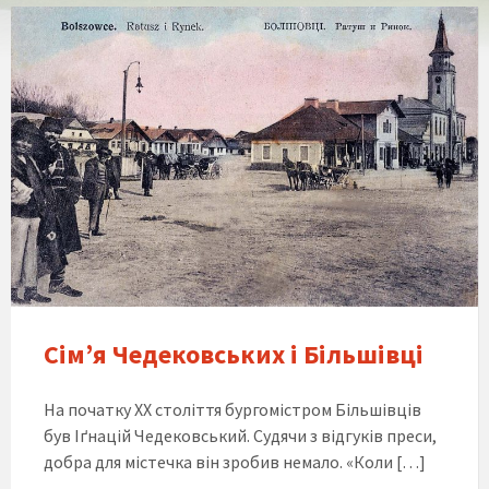
Сім’я Чедековських і Більшівці
На початку ХХ століття бургомістром Більшівців
був Іґнацій Чедековський. Судячи з відгуків преси,
добра для містечка він зробив немало. «Коли […]