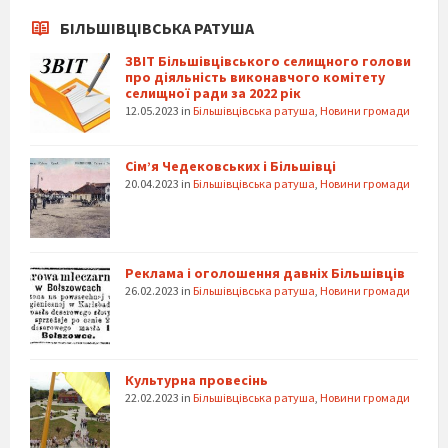
БІЛЬШІВЦІВСЬКА РАТУША
ЗВІТ Більшівцівського селищного голови
про діяльність виконавчого комітету
селищної ради за 2022 рік
12.05.2023
in
Більшівцівська ратуша
,
Новини громади
Сім’я Чедековських і Більшівці
20.04.2023
in
Більшівцівська ратуша
,
Новини громади
Реклама і оголошення давніх Більшівців
26.02.2023
in
Більшівцівська ратуша
,
Новини громади
Культурна провесінь
22.02.2023
in
Більшівцівська ратуша
,
Новини громади