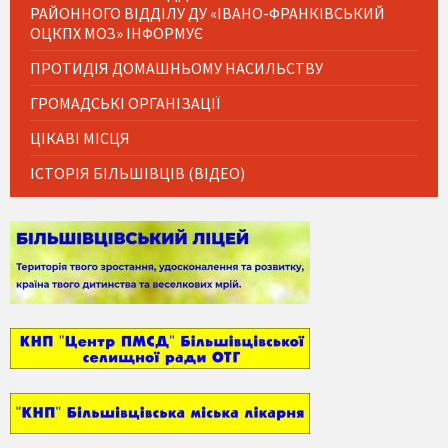
РАЙОННОГО ВІДДІЛУ ДУ «ІВАНО-ФРАНКІВСЬКИЙ
ОЦКПХ МОЗ» ІНФОРМУЄ
ПРОТИДІЯ ДОМАШНЬОМУ НАСИЛЬСТВУ
ГРОМАДСЬКІ ОРГАНІЗАЦІЇ
ЦІКАВІ МІСЦЯ
ІСТОРІЯ БІЛЬШІВЦІВ (ВІДЕО)