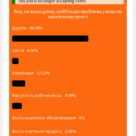
This poll is no longer accepting votes
Яка, на вашу думку, найбільша проблема у вашому
населеному пункті
Дороги
69.70%
Сміття
6.06%
Каналізація
12.12%
Відсутність робочих місць
9.09%
Якість медичного обслуговування
0%
Якість освітнього процесу
3.03%