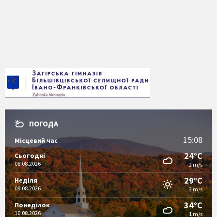
ПОГОДА
15:08
Місцевий час
24°C
Сьогодні
08.08.2026
2 m/s
29°C
Неділя
09.08.2026
3 m/s
34°C
Понеділок
10.08.2026
1 m/s