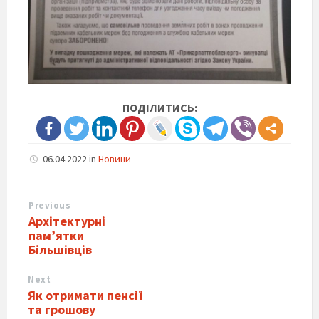
ПОДІЛИТИСЬ:
06.04.2022
in
Новини
Previous
Архітектурні
пам’ятки
Більшівців
Next
Як отримати пенсії
та грошову