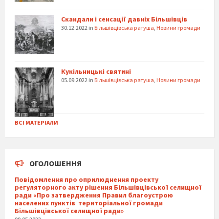
Скандали і сенсації давніх Більшівців
30.12.2022
in
Більшівцівська ратуша
,
Новини громади
Кукільницькі святині
05.09.2022
in
Більшівцівська ратуша
,
Новини громади
ВСІ МАТЕРІАЛИ
ОГОЛОШЕННЯ
Повідомлення про оприлюднення проекту
регуляторного акту рішення Більшівцівської селищної
ради «Про затвердження Правил благоустрою
населених пунктів територіальної громади
Більшівцівської селищної ради»