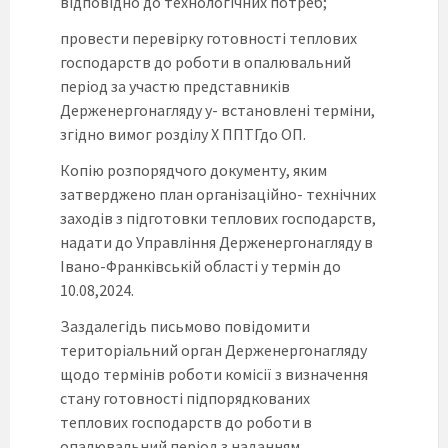
відповідно до технологічних потреб;
провести перевірку готовності теплових
господарств до роботи в опалювальний
період за участю представників
Держенергонагляду у- встановлені терміни,
згідно вимог розділу X ППТГдо ОП.
Копію розпорядчого документу, яким
затверджено план організаційно- технічних
заходів з підготовки теплових господарств,
надати до Управління Держенергонагляду в
Івано-Франківській області у термін до
10.08,2024.
Заздалегідь письмово повідомити
територіальний орган Держенергонагляду
щодо термінів роботи комісії з визначення
стану готовності підпорядкованих
теплових господарств до роботи в
опалювальний період з наданням