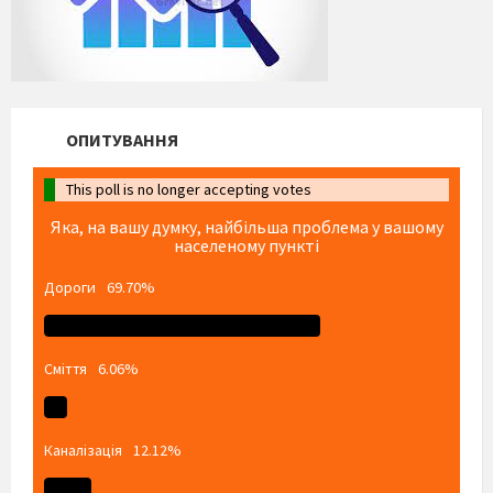
ОПИТУВАННЯ
This poll is no longer accepting votes
Яка, на вашу думку, найбільша проблема у вашому
населеному пункті
Дороги
69.70%
Сміття
6.06%
Каналізація
12.12%