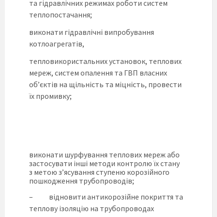
та гідравлічних режимах роботи систем
теплопостачання;
виконати гідравлічні випробування
котлоагрегатів,
тепловикористальних установок, теплових
мереж, систем опалення та ГВП власних
об’єктів на щільність та міцність, провести
їх промивку;
виконати шурфування теплових мереж або
застосувати інші методи контролю їх стану
з метою з’ясування ступеню корозійного
пошкодження трубопроводів;
– відновити антикорозійне покриття та
теплову ізоляцію на трубопроводах