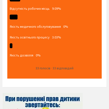
Відсутність робочих місць
9.09%
Якість медичного обслуговування
0%
Якість освітнього процесу
3.03%
Якість дозвілля
0%
33
голосів
·
33
відповідей