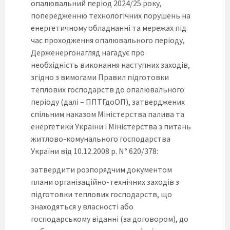
опалювальний період 2024/25 року,
попередженню технологічних порушень на
енергетичному обладнанні та мережах під
час проходження опалювального періоду,
Держенергонагляд нагадує про
необхідність виконання наступних заходів,
згідно з вимогами Правил підготовки
теплових господарств до опалювального
періоду (далі – ППТГдоОП), затверджених
спільним наказом Міністерства палива та
енергетики України і Міністерства з питань
житлово-комунального господарства
України від 10.12.2008 р. N° 620/378:
затвердити розпорядчим документом
плани організаційно-технічних заходів з
підготовки теплових господарств, що
знаходяться у власності або
господарському віданні (за договором), до
–