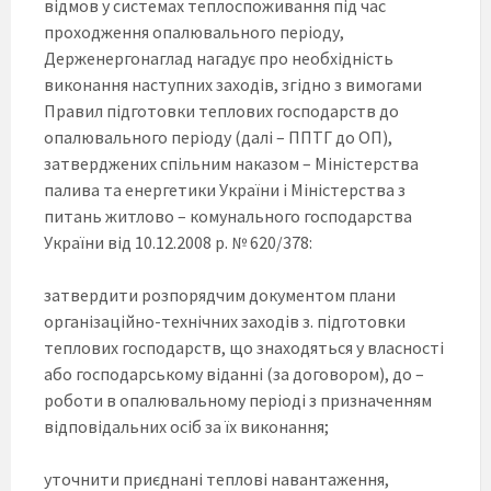
відмов у системах теплоспоживання під час
проходження опалювального періоду,
Держенергонаглад нагадує про необхідність
виконання наступних заходів, згідно з вимогами
Правил підготовки теплових господарств до
опалювального періоду (далі – ППТГ до ОП),
затверджених спільним наказом – Міністерства
палива та енергетики України і Міністерства з
питань житлово – комунального господарства
України від 10.12.2008 р. № 620/378:
затвердити розпорядчим документом плани
організаційно-технічних заходів з. підготовки
теплових господарств, що знаходяться у власності
або господарському віданні (за договором), до –
роботи в опалювальному періоді з призначенням
відповідальних осіб за їх виконання;
уточнити приєднані теплові навантаження,