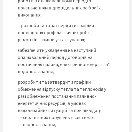
роботи в опалювальному періоді з
призначенням відповідальних осіб за їх
виконання;
– розробити та затвердити графіки
проведення профілактичних робіт,
ремонтів І заміни устаткування;
забезпечити укладення на наступний
опалювальний період договорів на
постачання палива, електричної енергії та*
водопостачання;
розробити та затвердити графіки
обмеження відпуску тепла та теплоносія у
разі обмеження постачання паливно-
енергетичних ресурсів, в умовах
надзвичайних ситуацій та при ліквідації
технологічних порушень в системах
теплопостачання;