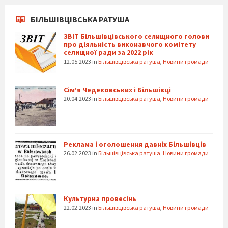
БІЛЬШІВЦІВСЬКА РАТУША
ЗВІТ Більшівцівського селищного голови
про діяльність виконавчого комітету
селищної ради за 2022 рік
12.05.2023
in
Більшівцівська ратуша
,
Новини громади
Сім’я Чедековських і Більшівці
20.04.2023
in
Більшівцівська ратуша
,
Новини громади
Реклама і оголошення давніх Більшівців
26.02.2023
in
Більшівцівська ратуша
,
Новини громади
Культурна провесінь
22.02.2023
in
Більшівцівська ратуша
,
Новини громади