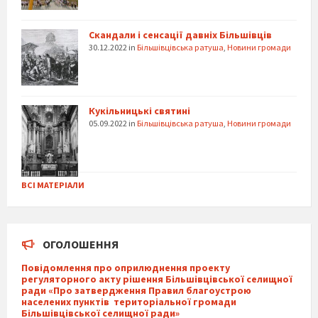
Скандали і сенсації давніх Більшівців
30.12.2022
in
Більшівцівська ратуша
,
Новини громади
Кукільницькі святині
05.09.2022
in
Більшівцівська ратуша
,
Новини громади
ВСІ МАТЕРІАЛИ
ОГОЛОШЕННЯ
Повідомлення про оприлюднення проекту
регуляторного акту рішення Більшівцівської селищної
ради «Про затвердження Правил благоустрою
населених пунктів територіальної громади
Більшівцівської селищної ради»