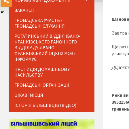
НОРМАТИВНІ ДОКУМЕНТИ
ВАКАНСІЇ
Шановні
ГРОМАДСЬКА УЧАСТЬ -
ГРОМАДСЬКІ СЛУХАННЯ
Завтра 
РОГАТИНСЬКИЙ ВІДДІЛ ІВАНО-
ФРАНКІВСЬКОГО РАЙОННОГО
Ще раз 
ВІДДІЛУ ДУ «ІВАНО-
ФРАНКІВСЬКИЙ ОЦКПХ МОЗ»
утилізу
ІНФОРМУЄ
Директо
ПРОТИДІЯ ДОМАШНЬОМУ
НАСИЛЬСТВУ
ГРОМАДСЬКІ ОРГАНІЗАЦІЇ
ЦІКАВІ МІСЦЯ
Реквізи
3852156
ІСТОРІЯ БІЛЬШІВЦІВ (ВІДЕО)
гривень