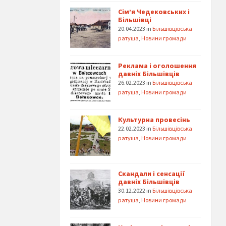
Сім’я Чедековських і
Більшівці
20.04.2023
in
Більшівцівська
ратуша
,
Новини громади
Реклама і оголошення
давніх Більшівців
26.02.2023
in
Більшівцівська
ратуша
,
Новини громади
Культурна провесінь
22.02.2023
in
Більшівцівська
ратуша
,
Новини громади
Скандали і сенсації
давніх Більшівців
30.12.2022
in
Більшівцівська
ратуша
,
Новини громади