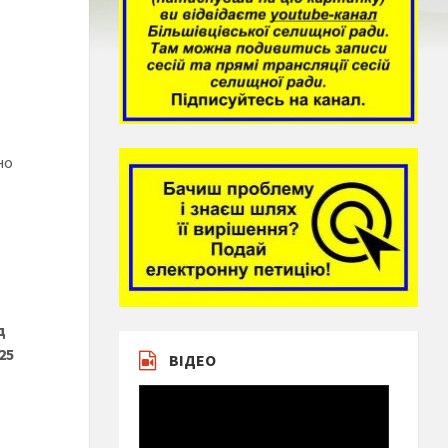
но
д
25
ВІДЕО