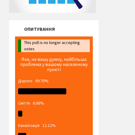
ОПИТУВАННЯ
This poll is no longer accepting
votes
Яка, на вашу думку, найбільша
проблема у вашому населеному
пункті
Дороги
69.70%
Сміття
6.06%
Каналізація
12.12%