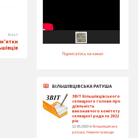
Next
ам’ятки
ьшівців
Підписатись на канал
БІЛЬШІВЦІВСЬКА РАТУША
ЗВІТ Більшівцівського
селищного голови про
діяльність
виконавчого комітету
селищної ради за 2022
рік
12.05.2023
in
Більшівцівська
ратуша
,
Новини громади