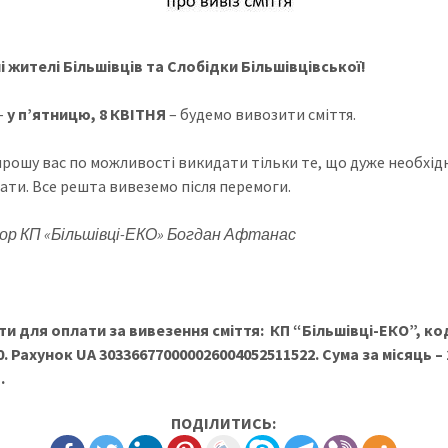
 жителі Більшівців та Слобідки Більшівцівської!
–
у п’ятницю, 8 КВІТНЯ
– будемо вивозити сміття.
прошу вас по можливості викидати тільки те, що дуже необхід
вати. Все решта вивеземо після перемоги.
р КП «Більшівці-ЕКО» Богдан Афтанас
ти для оплати за вивезення сміття: КП “Більшівці-ЕКО”, ко
0. Рахунок UA 303366770000026004052511522. Сума за місяць – 
.
ПОДІЛИТИСЬ: