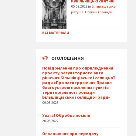
Кукільницькі святині
05.09.2022
in
Більшівцівська
ратуша
,
Новини громади
ВСІ МАТЕРІАЛИ
ОГОЛОШЕННЯ
Повідомлення про оприлюднення
проекту регуляторного акту
рішення Більшівцівської селищної
ради «Про затвердження Правил
благоустрою населених пунктів
територіальної громади
Більшівцівської селищної ради»
09.05.2023
Увага! Обробка посівів
20.05.2022
Оголошення про передачу