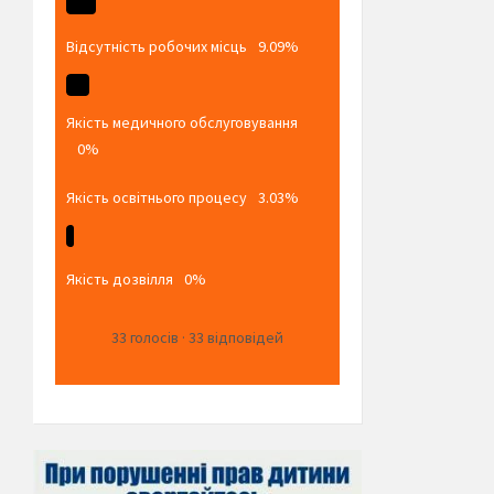
Відсутність робочих місць
9.09%
Якість медичного обслуговування
0%
Якість освітнього процесу
3.03%
Якість дозвілля
0%
33
голосів
·
33
відповідей