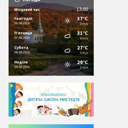
13:00
Місцевий час
37°C
Сьогодні
06.08.2026
3 m/s
31°C
П’ятниця
07.08.2026
6 m/s
27°C
Субота
08.08.2026
3 m/s
29°C
Неділя
09.08.2026
2 m/s