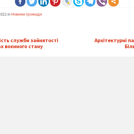
2022
in
Новини громади
ість служби зайнятості
Архітектурні п
ах воєнного стану
Біл