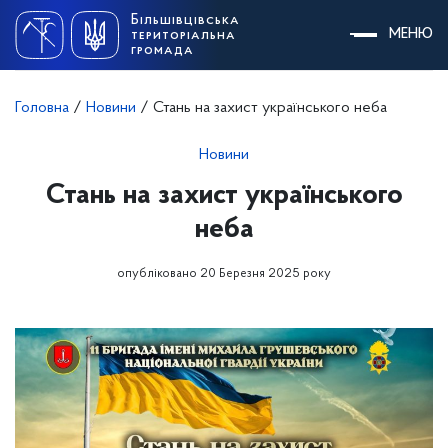
Skip
Більшівцівська
to
МЕНЮ
територіальна
content
громада
Головна
/
Новини
/
Стань на захист українського неба
Новини
Стань на захист українського
неба
опубліковано 20 Березня 2025 року