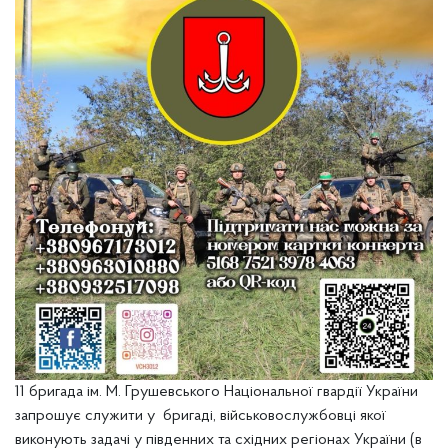
11 бригада ім. М. Грушевського Національної гвардії України
запрошує служити у бригаді, військовослужбовці якої
виконують задачі у південних та східних регіонах України (в