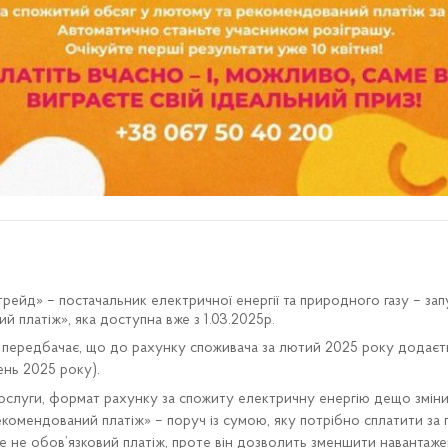
ейд» – постачальник електричної енергії та природного газу – запу
 платіж», яка доступна вже з 1.03.2025р.
передбачає, що до рахунку споживача за лютий 2025 року додаєть
ень 2025 року).
послуги, формат рахунку за спожиту електричну енергію дещо змінив
комендований платіж» – поруч із сумою, яку потрібно сплатити за 
Це не обов’язковий платіж, проте він дозволить зменшити навантаж