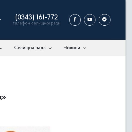
(0343) 161-772
у
телефон селищної ради
Селищна рада
Новини
ж»