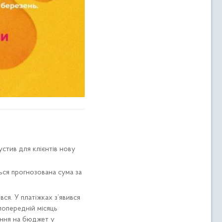
стив для клієнтів нову
ся прогнозована сума за
ся. У платіжках з’явився
попередній місяць
ення на бюджет у