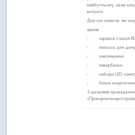
майбутньому, адже кошт
витрати.
Для тих клієнтів, які с
призів:
• зарядна станція BLu
• пилосос для дому
• кавомашина;
• павербанки;
• набори LED-лампо
• бокси енергетичних
З деталями проведення 
«Прикарпатенерготрейд