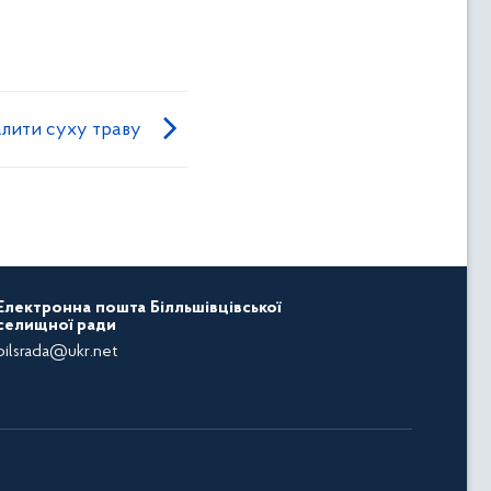
алити суху траву
Електронна пошта Білльшівцівської
селищної ради
bilsrada@ukr.net