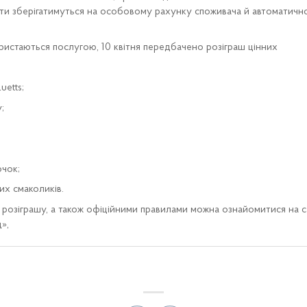
и зберігатимуться на особовому рахунку споживача й автоматично
користаються послугою, 10 квітня передбачено розіграш цінних
etts;
;
чок;
 смаколиків.
розіграшу, а також офіційними правилами можна ознайомитися на с
»,