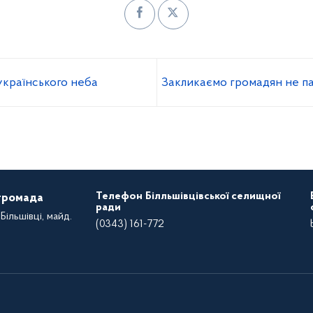
українського неба
Закликаємо громадян не п
Телефон Білльшівцівської селищної
 громада
ради
Більшівці, майд.
(0343) 161-772