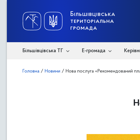
Skip
to
content
Більшівцівська
територіальна
громада
Більшівцівська ТГ
Е-громада
Керівн
Головна
/
Новини
/
Нова послуга «Рекомендований пл
Н