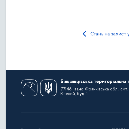
Стань на захист 
Більшівцівська територіальна
77146, Івано-Франківська обл., смт. 
Вічевий, буд. 1