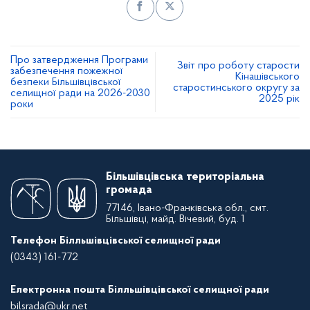
Про затвердження Програми
Звіт про роботу старости
забезпечення пожежної
Кінашівського
безпеки Більшівцівської
старостинського округу за
селищної ради на 2026-2030
2025 рік
роки
Більшівцівська територіальна
громада
77146, Івано-Франківська обл., смт.
Більшівці, майд. Вічевий, буд. 1
Телефон Білльшівцівської селищної ради
(0343) 161-772
Електронна пошта Білльшівцівської селищної ради
bilsrada@ukr.net