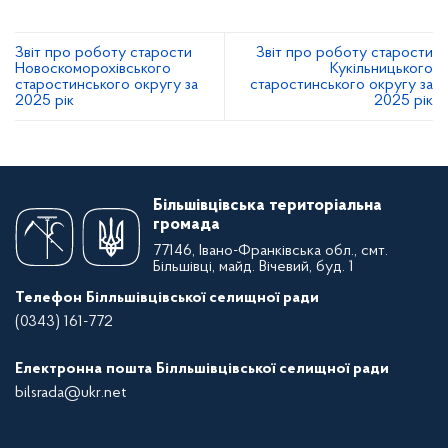
Звіт про роботу старости
Звіт про роботу старости
Новоскоморохівського
Кукільницького
старостинського округу за
старостинського округу за
2025 рік
2025 рік
Більшівцівська територіальна
громада
77146, Івано-Франківська обл., смт.
Більшівці, майд. Вічевий, буд. 1
Телефон Білльшівцівської селищної ради
(0343) 161-772
Електронна пошта Білльшівцівської селищної ради
bilsrada@ukr.net