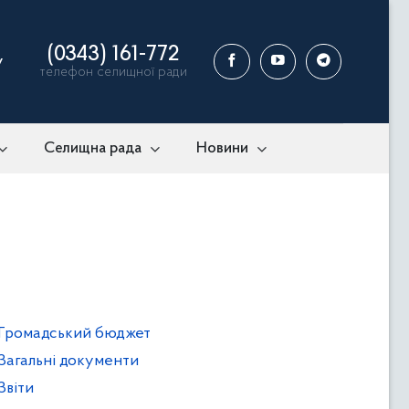
(0343) 161-772
у
телефон селищної ради
Селищна рада
Новини
Громадський бюджет
Загальні документи
Звіти