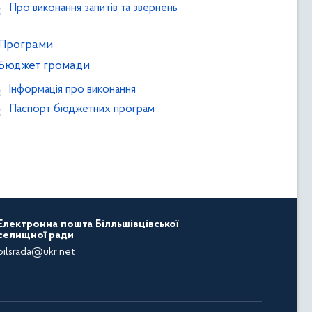
Про виконання запитів та звернень
Програми
Бюджет громади
Інформація про виконання
Паспорт бюджетних програм
Електронна пошта Білльшівцівської
селищної ради
bilsrada@ukr.net