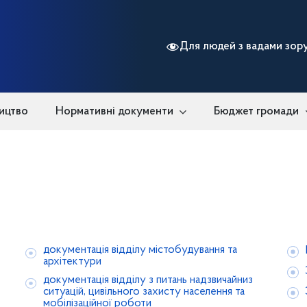
Для людей з вадами зор
ицтво
Нормативні документи
Бюджет громади
документація відділу містобудування та
архітектури
документація відділу з питань надзвичайниз
ситуацій, цивільного захисту населення та
мобілізаційної роботи