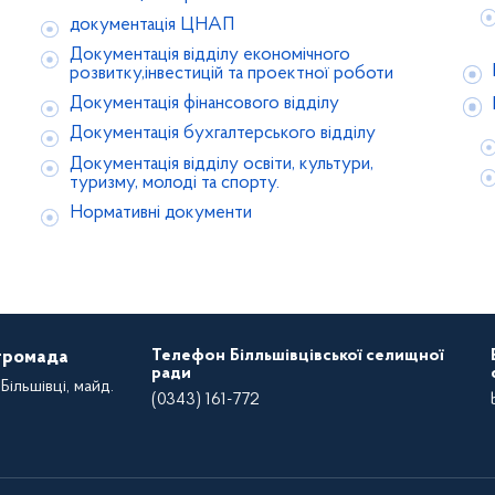
документація ЦНАП
Документація відділу економічного
розвитку,інвестицій та проектної роботи
Документація фінансового відділу
Документація бухгалтерського відділу
Документація відділу освіти, культури,
туризму, молоді та спорту.
Нормативні документи
Телефон Білльшівцівської селищної
 громада
ради
Більшівці, майд.
(0343) 161-772