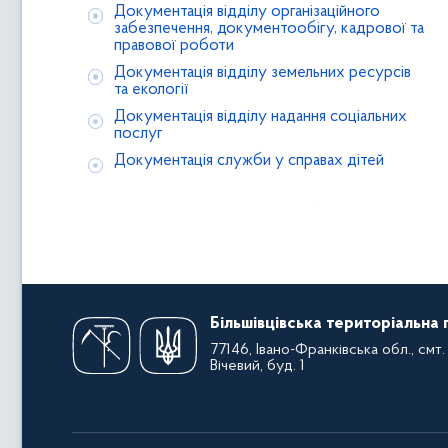
Документація відділу організаційного
забезпечення, документообігу, кадрової та
правової роботи
Документація відділу земельних ресурсів
та екології
Документація відділу надання соціальних
послуг
Документація служби у справах дітей
Більшівцівська територіальна
77146, Івано-Франківська обл., смт. 
Вічевий, буд. 1