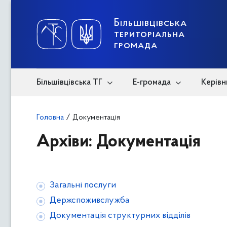
Skip
to
content
Більшівцівська
територіальна
громада
Більшівцівська ТГ
Е-громада
Керівн
Головна
/
Документація
Архіви:
Документація
Загальні послуги
Держспоживслужба
Документація структурних відділів