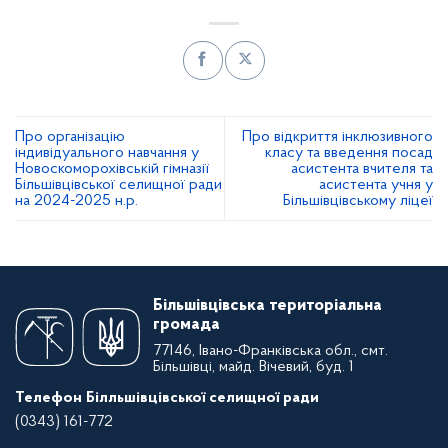
Про організацію
Про відкриття інклюзивного
індивідуального навчання у
класу та введення посад
Новоскоморохівській гімназії
асистента вчителя та
Більшівцівської селищної ради
асистента учня у
на 2024-2025 н.р.
Більшівцівському ліцеї
Більшівцівська територіальна
громада
77146, Івано-Франківська обл., смт.
Більшівці, майд. Вічевий, буд. 1
Телефон Білльшівцівської селищної ради
(0343) 161-772