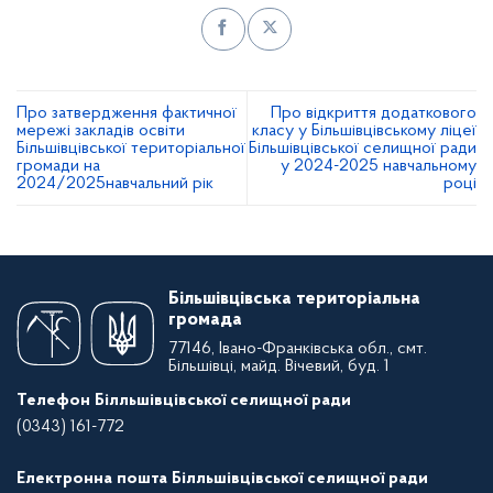
Про затвердження фактичної
Про відкриття додаткового
мережі закладів освіти
класу у Більшівцівському ліцеї
Більшівцівської територіальної
Більшівцівської селищної ради
громади на
у 2024-2025 навчальному
2024/2025навчальний рік
році
Більшівцівська територіальна
громада
77146, Івано-Франківська обл., смт.
Більшівці, майд. Вічевий, буд. 1
Телефон Білльшівцівської селищної ради
(0343) 161-772
Електронна пошта Білльшівцівської селищної ради