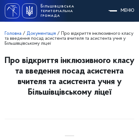
Skip
Більшівцівська
to
МЕНЮ
територіальна
content
громада
Головна
/
Документація
/
Про відкриття інклюзивного класу
та введення посад асистента вчителя та асистента учня у
Більшівцівському ліцеї
Про відкриття інклюзивного класу
та введення посад асистента
вчителя та асистента учня у
Більшівцівському ліцеї