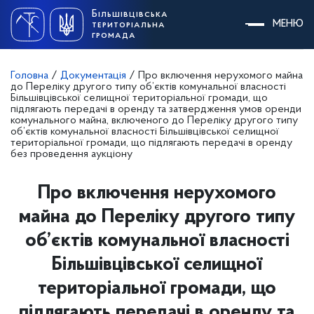
Skip
Більшівцівська
to
МЕНЮ
територіальна
content
громада
Головна
/
Документація
/
Про включення нерухомого майна
до Переліку другого типу об’єктів комунальної власності
Більшівцівської селищної територіальної громади, що
підлягають передачі в оренду та затвердження умов оренди
комунального майна, включеного до Переліку другого типу
об’єктів комунальної власності Більшівцівської селищної
територіальної громади, що підлягають передачі в оренду
без проведення аукціону
Про включення нерухомого
майна до Переліку другого типу
об’єктів комунальної власності
Більшівцівської селищної
територіальної громади, що
підлягають передачі в оренду та