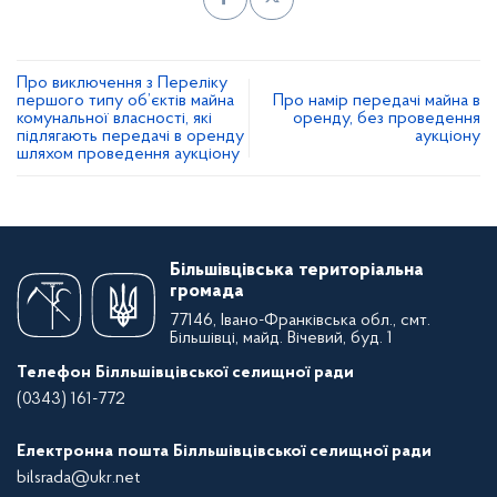
Про виключення з Переліку
першого типу об’єктів майна
Про намір передачі майна в
комунальної власності, які
оренду, без проведення
підлягають передачі в оренду
аукціону
шляхом проведення аукціону
Більшівцівська територіальна
громада
77146, Івано-Франківська обл., смт.
Більшівці, майд. Вічевий, буд. 1
Телефон Білльшівцівської селищної ради
(0343) 161-772
Електронна пошта Білльшівцівської селищної ради
bilsrada@ukr.net