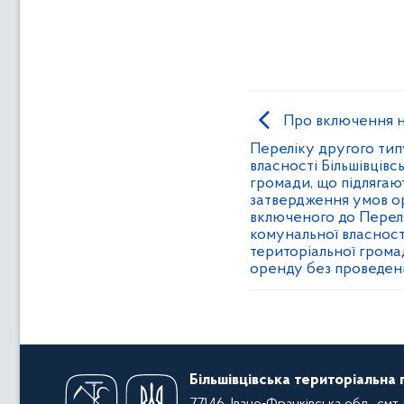
Про включення н
Переліку другого тип
власності Більшівцівс
громади, що підлягаю
затвердження умов о
включеного до Перелі
комунальної власності
територіальної громад
оренду без проведен
Більшівцівська територіальна