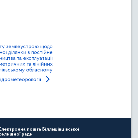
ту землеустрою щодо
ної ділянки в постійне
ицтва та експлуатації
ометричних та лінійних
опільському обласному
гідрометеорології
Електронна пошта Білльшівцівської
селищної ради