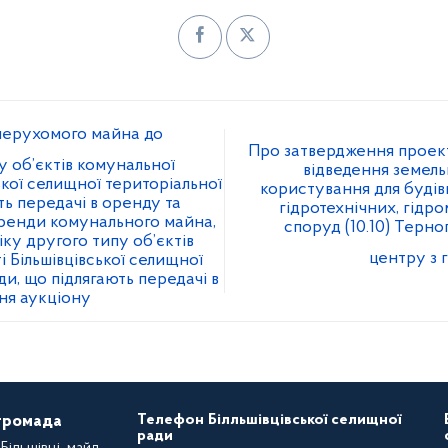
ерухомого майна до
Про затвердження проек
у об’єктів комунальної
відведення земель
ької селищної територіальної
користування для будівн
ть передачі в оренду та
гідротехнічних, гідр
ренди комунального майна,
споруд (10.10) Терн
ку другого типу об’єктів
центру з 
 Більшівцівської селищної
и, що підлягають передачі в
ня аукціону
Телефон Білльшівцівської селищної
 громада
ради