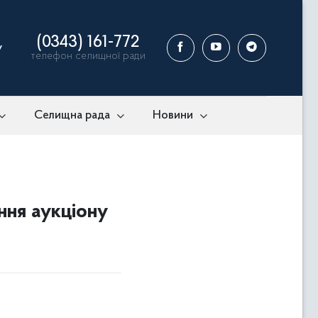
(0343) 161-772
у
телефон селищної ради
Селищна рада
Новини
ння аукціону