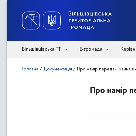
Skip
to
content
Більшівцівська
територіальна
громада
Більшівцівська ТГ
Е-громада
Керівн
Головна
/
Документація
/
Про намір передачі майна в
Про намір п