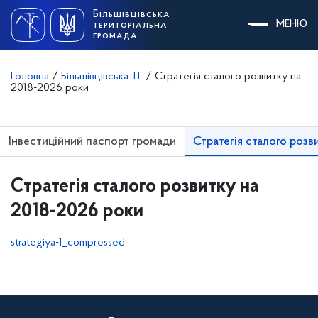
Skip
Більшівцівська
to
МЕНЮ
територіальна
content
громада
Головна
/
Більшівцівська ТГ
/
Стратегія сталого розвитку на
2018-2026 роки
Інвестиційний паспорт громади
Стратегія сталого розв
Стратегія сталого розвитку на
2018-2026 роки
strategiya-1_compressed