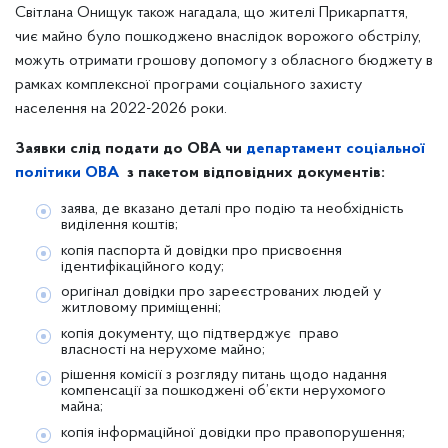
Світлана Онищук також нагадала, що жителі Прикарпаття,
чиє майно було пошкоджено внаслідок ворожого обстрілу,
можуть отримати грошову допомогу з обласного бюджету в
рамках комплексної програми соціального захисту
населення на 2022-2026 роки.
Заявки слід подати до ОВА чи
департамент соціальної
політики ОВА
з пакетом відповідних документів:
заява, де вказано деталі про подію та необхідність
виділення коштів;
копія паспорта й довідки про присвоєння
ідентифікаційного коду;
оригінал довідки про зареєстрованих людей у
житловому приміщенні;
копія документу, що підтверджує право
власності на нерухоме майно;
рішення комісії з розгляду питань щодо надання
компенсації за пошкоджені об’єкти нерухомого
майна;
копія інформаційної довідки про правопорушення;