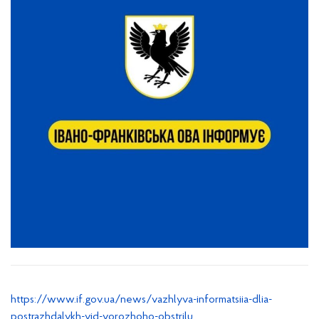
https://www.if.gov.ua/news/vazhlyva-informatsiia-dlia-
postrazhdalykh-vid-vorozhoho-obstrilu