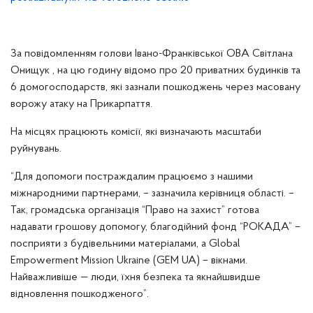
За повідомленням голови Івано-Франківської ОВА Світлана
Онищук , на цю годину відомо про 20 приватних будинків та
6 домогосподарств, які зазнали пошкоджень через масовану
ворожу атаку на Прикарпаття.
На місцях працюють комісії, які визначають масштаби
руйнувань.
“Для допомоги постраждалим працюємо з нашими
міжнародними партнерами, – зазначила керівниця області. –
Так, громадська організація “Право на захист” готова
надавати грошову допомогу, благодійний фонд “РОКАДА” –
посприяти з будівельними матеріалами, а Global
Empowerment Mission Ukraine (GEM UA) – вікнами.
Найважливіше — люди, їхня безпека та якнайшвидше
відновлення пошкодженого”.