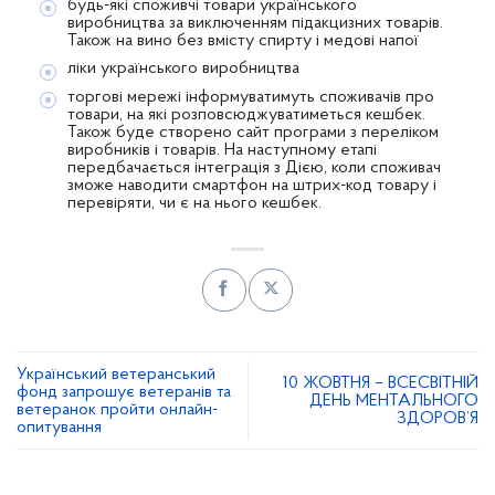
будь-які споживчі товари українського
виробництва за виключенням підакцизних товарів.
Також на вино без вмісту спирту і медові напої
ліки українського виробництва
торгові мережі інформуватимуть споживачів про
товари, на які розповсюджуватиметься кешбек.
Також буде створено сайт програми з переліком
виробників і товарів. На наступному етапі
передбачається інтеграція з Дією, коли споживач
зможе наводити смартфон на штрих-код товару і
перевіряти, чи є на нього кешбек.
Український ветеранський
10 ЖОВТНЯ – ВСЕСВІТНІЙ
фонд запрошує ветеранів та
ДЕНЬ МЕНТАЛЬНОГО
ветеранок пройти онлайн-
ЗДОРОВ’Я
опитування