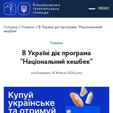
Skip
Більшівцівська
to
МЕНЮ
територіальна
content
громада
Головна
/
Новини
/
В Україні діє програма “Національний
кешбек”
Новини
В Україні діє програма
“Національний кешбек”
опубліковано 18 Жовтня 2024 року