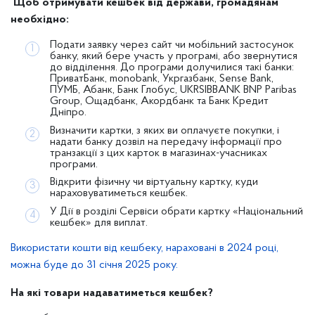
Щоб отримувати кешбек від держави, громадянам
необхідно:
Подати заявку через сайт чи мобільний застосунок
банку, який бере участь у програмі, або звернутися
до відділення. До програми долучилися такі банки:
ПриватБанк, monobank, Укргазбанк, Sense Bank,
ПУМБ, Абанк, Банк Глобус, UKRSIBBANK BNP Paribas
Group, Ощадбанк, Акордбанк та Банк Кредит
Дніпро.
Визначити картки, з яких ви оплачуєте покупки, і
надати банку дозвіл на передачу інформації про
транзакції з цих карток в магазинах-учасниках
програми.
Відкрити фізичну чи віртуальну картку, куди
нараховуватиметься кешбек.
У Дії в розділі Сервіси обрати картку «Національний
кешбек» для виплат.
Використати кошти від кешбеку, нараховані в 2024 році,
можна буде до 31 січня 2025 року.
На які товари надаватиметься кешбек?