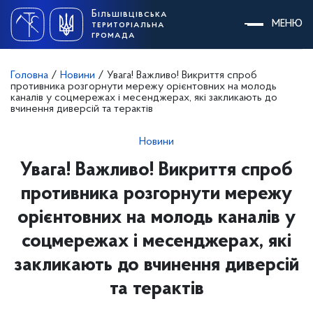
Skip
Більшівцівська
to
МЕНЮ
територіальна
content
громада
Головна
/
Новини
/
Увага! Важливо! Викриття спроб
противника розгорнути мережу орієнтовних на молодь
каналів у соцмережах і месенджерах, які закликають до
вчинення диверсій та терактів
Новини
Увага! Важливо! Викриття спроб
противника розгорнути мережу
орієнтовних на молодь каналів у
соцмережах і месенджерах, які
закликають до вчинення диверсій
та терактів