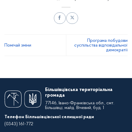
Програма побудови
Помічай зміни
суспільства відповідальної
демократії
Більшівцівська територіальна
громада
77146, Івано-Франківська обл., смт.
Більшівці, майд. Вічевий, буд. 1
Телефон Білльшівцівської селищної ради
(0343) 161-772