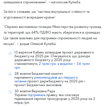
залишалися спроможними”, – наголосив Кулеба.
За його словами, це “частина внутрішньої стійкості та
згуртованості всередині країни”.
“Окремо висловлюю позицію Міністерства розвитку громад
та територій, що 64% ПДФО мають зберігатися в громадах.
Це також важливо для підтримки спроможності людей на
місцях”, – додав Олексій Кулеба.
13 вересня Кабмін затвердив проєкт державного
бюджету на 2025 рік. Очікувалося, що доходи
державного бюджету у 2025 році
становитимуть
2 трлн грн, а видатки – 3,6 трлн
грн.
28 жовтня Бюджетний комітет
парламенту
рекомендував до першого
читання
проєкт держбюджету на 2025 рік і
проєкт Бюджетних висновків.
30 жовтня Верховна Рада
України
підтримала
правку, яка скасовує
підвищення зарплат прокурорам у 2025 році на 3
млрд грн.