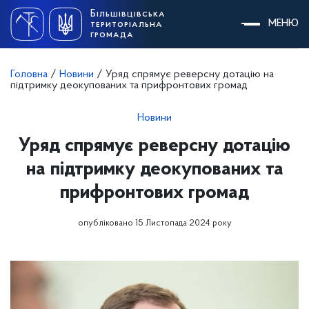
Skip
Більшівцівська
to
МЕНЮ
територіальна
content
громада
Головна
/
Новини
/
Уряд спрямує реверсну дотацію на
підтримку деокупованих та прифронтових громад
Новини
Уряд спрямує реверсну дотацію
на підтримку деокупованих та
прифронтових громад
опубліковано 15 Листопада 2024 року