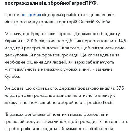
постраждали від збройної агресії РФ.
Про це
повідомив
віцепрем’єр-міністр з відновлення –
міністр розвитку громад і територій Олексій Кулеба.
“Зазначу, що Уряд схвалив проєкт Державного бюджету
України на 2025 рік, яким передбачив перерозподілити 14,9
млрд грн реверсної дотації для того, щоб підтримати саме
деокуповані й прифронтові громади. Це справедливе та
необхідне рішення для людей, які зараз забезпечують
життєдіяльність в найважчих умовах війни”, – зазначив
Кулеба.
Він додав, що окрім цього, держава додатково виділяє 37,5
млрд грн для громад, що зазнали негативного впливу у
зв’язку із повномасштабною збройною агресією Росії.
“В рамках регіональної політики маємо розподіляти
грошовий ресурс таким чином, щоб громади, які потерпають
від обстрілів та знаходяться близько до лінії зіткнення,