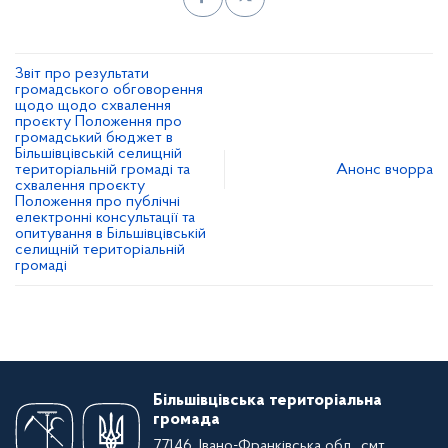
Звіт про результати
громадського обговорення
щодо щодо схвалення
проєкту Положення про
громадський бюджет в
Більшівцівській селищній
територіальній громаді та
Анонс вчорра
схвалення проєкту
Положення про публічні
електронні консультації та
опитування в Більшівцівській
селищній територіальній
громаді
Більшівцівська територіальна
громада
77146, Івано-Франківська обл., смт.