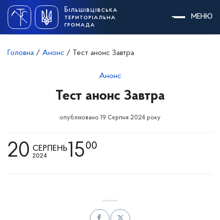
Skip
Більшівцівська
to
МЕНЮ
територіальна
content
громада
Головна
/
Анонс
/
Тест анонс Завтра
Анонс
Тест анонс Завтра
опубліковано 19 Серпня 2024 року
20
15
00
СЕРПЕНЬ
2024