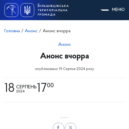
Skip
Більшівцівська
to
МЕНЮ
територіальна
content
громада
Головна
/
Анонс
/
Анонс вчорра
Анонс
Анонс вчорра
опубліковано 19 Серпня 2024 року
18
17
00
СЕРПЕНЬ
2024