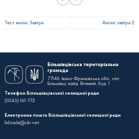
Тест анонс Завтра
Анонс завтра 2
Більшівцівська територіальна
громада
77146, Івано-Франківська обл., смт.
Більшівці, майд. Вічевий, буд. 1
Телефон Білльшівцівської селищної ради
(0343) 161-772
Електронна пошта Білльшівцівської селищної ради
bilsrada@ukr.net