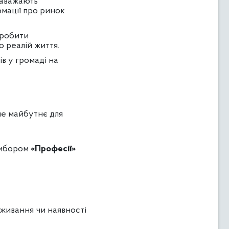
заважають
рмації про ринок
зробити
 реалій життя.
в у громаді на
не майбутнє для
вибором
«Професії»
оживання чи наявності