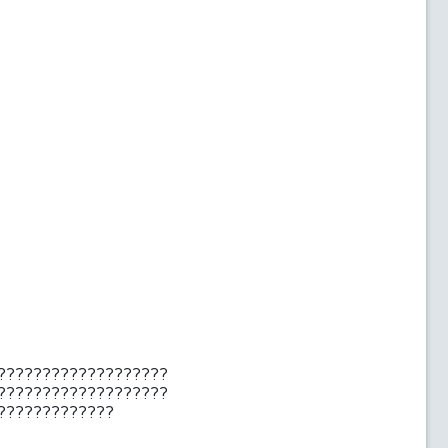
???????????????????
???????????????????
?????????????