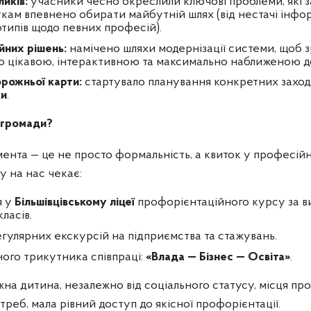
иків:
учасники чесно окреслили ключові проблеми, які 
ткам впевнено обирати майбутній шлях (від нестачі інфо
отипів щодо певних професій).
йних рішень:
намічено шляхи модернізації системи, щоб 
 цікавою, інтерактивною та максимально наближеною до
рожньої карти:
стартувало планування конкретних заході
ки
.
 громади?
ента — це не просто формальність, а квиток у професій
у на нас чекає:
я у
Більшівцівському ліцеї
профорієнтаційного курсу за 
класів.
егулярних екскурсій на підприємства та стажувань.
ого трикутника співпраці:
«Влада — Бізнес — Освіта»
.
на дитина, незалежно від соціального статусу, місця пр
треб, мала рівний доступ до якісної профорієнтації.