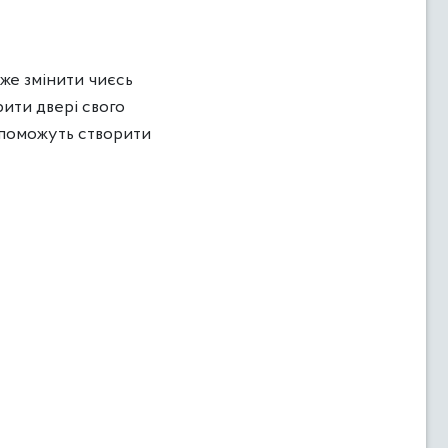
оже змінити чиєсь
рити двері свого
допоможуть створити