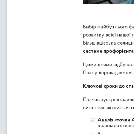
Вибір майбутнього фа
розвитку всієї нашої 
Більшівцівська сели
системи профорієнтац
Цими днями відбулося
Плану впровадження п
Ключові кроки до ств
Під час зустрічі фах
питаннях, які визнача
Аналіз «точки 
в закладах осві