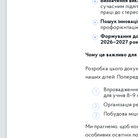
Визначення викл
сучасним підлі
праці до стере
Пошук інноваці
профорієнтацію
Формування до
2026–2027 ро
Чому це важливо для
Розробка цього докум
наших дітей. Поперед
Впровадженн
для учнів 8–9 
Організація р
Побудова міцн
Ми прагнемо, щоб кож
особливих освітніх по