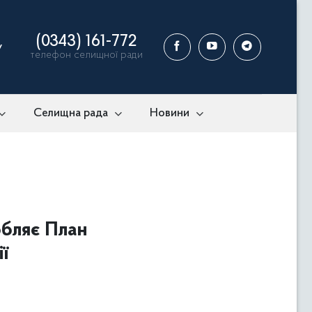
(0343) 161-772
у
телефон селищної ради
Селищна рада
Новини
обляє План
ї