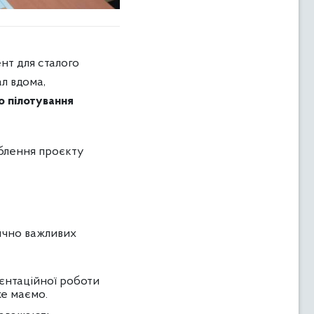
нт для сталого
ал вдома,
о пілотування
блення проєкту
тично важливих
єнтаційної роботи
же маємо.