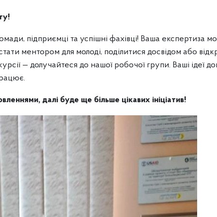
гу!
мади, підприємці та успішні фахівці! Ваша експертиза м
 стати ментором для молоді, поділитися досвідом або відк
курсії — долучайтеся до нашої робочої групи. Ваші ідеї 
працює.
вленнями, далі буде ще більше цікавих ініціатив!