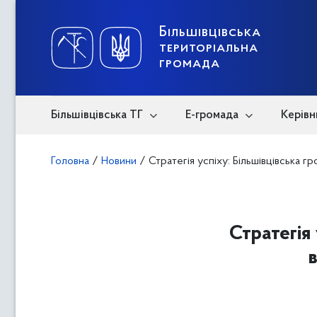
Skip
to
content
Більшівцівська
територіальна
громада
Більшівцівська ТГ
Е-громада
Керівн
Головна
/
Новини
/
Стратегія успіху: Більшівцівська
Стратегія