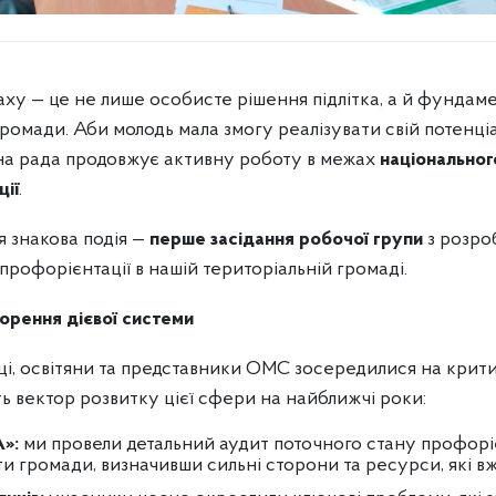
ху — це не лише особисте рішення підлітка, а й фундаме
громади. Аби молодь мала змогу реалізувати свій потенці
щна рада продовжує активну роботу в межах
національног
ії
.
 знакова подія —
перше засідання робочої групи
з розро
рофорієнтації в нашій територіальній громаді.
орення дієвої системи
івці, освітяни та представники ОМС зосередилися на кри
ть вектор розвитку цієї сфери на найближчі роки:
А»:
ми провели детальний аудит поточного стану профорі
ти громади, визначивши сильні сторони та ресурси, які в