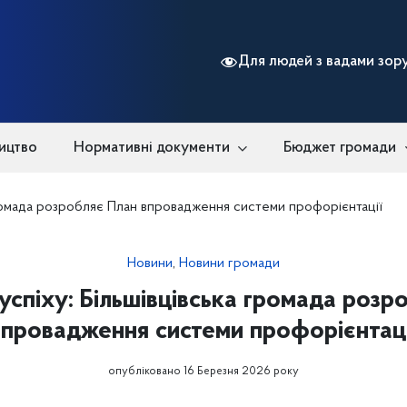
Для людей з вадами зор
ицтво
Нормативні документи
Бюджет громади
 громада розробляє План впровадження системи профорієнтації
Новини
,
Новини громади
 успіху: Більшівцівська громада розр
впровадження системи профорієнтаці
опубліковано 16 Березня 2026 року