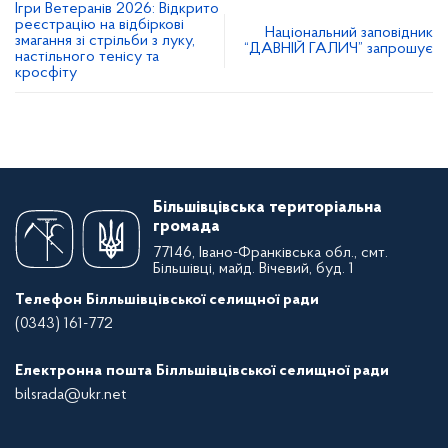
Ігри Ветеранів 2026: Відкрито
реєстрацію на відбіркові
Національний заповідник
змагання зі стрільби з луку,
“ДАВНІЙ ГАЛИЧ” запрошує
настільного тенісу та
кросфіту
Більшівцівська територіальна
громада
77146, Івано-Франківська обл., смт.
Більшівці, майд. Вічевий, буд. 1
Телефон Білльшівцівської селищної ради
(0343) 161-772
Електронна пошта Білльшівцівської селищної ради
bilsrada@ukr.net