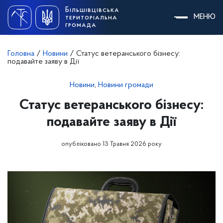
Skip
Більшівцівська
to
МЕНЮ
територіальна
content
громада
Головна
/
Новини
/
Статус ветеранського бізнесу:
подавайте заяву в Дії
Новини
,
Новини громади
Статус ветеранського бізнесу:
подавайте заяву в Дії
опубліковано 13 Травня 2026 року