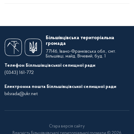
Більшівцівська територіальна
громада
77146, Івано-Франківська обл., смт.
Більшівці, майд. Вічевий, буд. 1
Телефон Білльшівцівської селищної ради
(0343) 161-772
Електронна пошта Білльшівцівської селищної ради
bilsrada@ukr.net
Стара версія сайту
Власність Більшівцівської територіальної громади © 2026