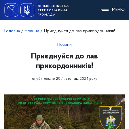
Skip
Більшівцівська
to
МЕНЮ
територіальна
content
громада
Головна
/
Новини
/
Приєднуйся до лав прикордонників!
Новини
Приєднуйся до лав
прикордонників!
опубліковано 28 Листопада 2024 року