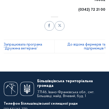
76002
(0342) 72 21 00
Запрацювала програма
До відома фермерів та
“Дружина ветерана”
підприємців !
Більшівцівська територіальна
громада
77146, Івано-Франківська обл., смт.
Більшівці, майд. Вічевий, буд. 1
Телефон Білльшівцівської селищної ради