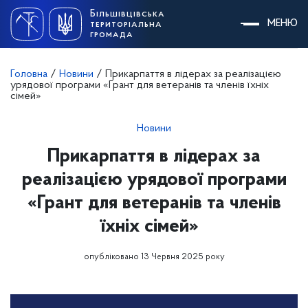
Skip
Більшівцівська
to
МЕНЮ
територіальна
content
громада
Головна
/
Новини
/
Прикарпаття в лідерах за реалізацією
урядової програми «Грант для ветеранів та членів їхніх
сімей»
Новини
Прикарпаття в лідерах за
реалізацією урядової програми
«Грант для ветеранів та членів
їхніх сімей»
опубліковано 13 Червня 2025 року