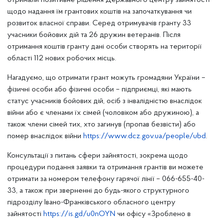
отримали позитивне рішення Державного центру зайнятості
щодо надання їм грантових коштів на започаткування чи
розвиток власної справи. Серед отримувачів гранту 33
учасники бойових дій та 26 дружин ветеранів. Після
отримання коштів гранту дані особи створять на території
області 112 нових робочих місць.
Нагадуємо, що отримати грант можуть громадяни України –
фізичні особи або фізичні особи – підприємці, які мають
статус учасників бойових дій, осіб з інвалідністю внаслідок
війни або є членами їх сімей (чоловіком або дружиною), а
також члени сімей тих, хто загинув (пропав безвісти) або
помер внаслідок війни
https://www.dcz.gov.ua/people/ubd
.
Консультації з питань сфери зайнятості, зокрема щодо
процедури подання заявки та отримання грантів ви можете
отримати за номером телефону гарячої лінії – 066-655-40-
33, а також при зверненні до будь-якого структурного
підрозділу Івано-Франківського обласного центру
зайнятості
https://is.gd/u0nOYN
чи офісу «Зроблено в