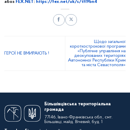
абоз
FEX.NET
:
https://fex.net/uk/s/
tfl9bn4
Щодо загальної
короткострокової програми
«Публічне управління на
ГЕРОЇ НЕ ВМИРАЮТЬ !
деокупованих територіях
Автономної Республіки Крим
та міста Севастополя»
Більшівцівська територіальна
громада
77146, Івано-Франківська обл., смт.
Більшівці, майд. Вічевий, буд. 1