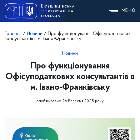
Skip
Більшівцівська
to
МЕНЮ
територіальна
content
громада
Головна
/
Новини
/
Про функціонування Офісуподаткових
консультантів в м. Івано-Франківську
Новини
Про функціонування
Офісуподаткових консультантів в
м. Івано-Франківську
опубліковано 26 Вересня 2025 року