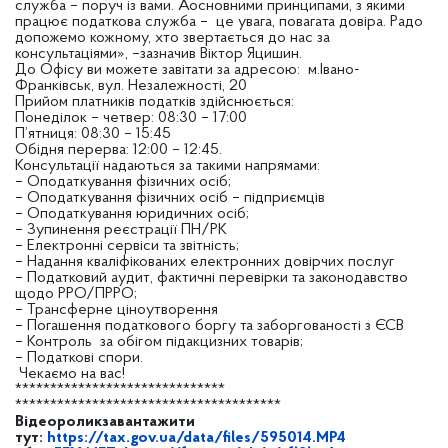
служба – поруч із вами. Аосновними принципами, з якими
працює податкова служба – це увага, повагата довіра. Радо
допожемо кожному, хто звертається до нас за
консультаціями», –зазначив Віктор Яцишин.
До Офісу ви можете завітати за адресою: м.Івано-
Франківськ, вул. Незалежності, 20
Прийом платників податків здійснюється:
Понеділок – четвер: 08:30 – 17:00
П’ятниця: 08:30 – 15:45
Обідня перерва: 12:00 – 12:45.
Консультації надаються за такими напрямами:
– Оподаткування фізичних осіб;
– Оподаткування фізичних осіб – підприємців
– Оподаткування юридичних осіб;
– Зупинення реєстрації ПН/РК
– Електронні сервіси та звітність;
– Надання кваліфікованих електронних довірчих послуг
– Податковий аудит, фактичні перевірки та законодавство
щодо РРО/ПРРО;
– Трансферне ціноутворення
– Погашення податкового боргу та заборгованості з ЄСВ
– Контроль за обігом підакцизних товарів;
– Податкові спори.
Чекаємо на вас!
******************************
******************************
********
Відеороликзавантажити
тут:
https://tax.gov.ua/data/files/
595014.MP4