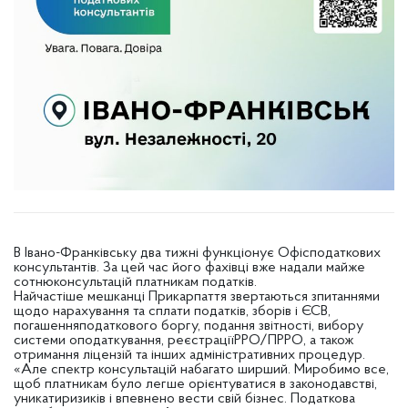
В Івано-Франківську два тижні функціонує Офісподаткових
консультантів. За цей час його фахівці вже надали майже
сотнюконсультацій платникам податків.
Найчастіше мешканці Прикарпаття звертаються зпитаннями
щодо нарахування та сплати податків, зборів і ЄСВ,
погашенняподаткового боргу, подання звітності, вибору
системи оподаткування, реєстраціїРРО/ПРРО, а також
отримання ліцензій та інших адміністративних процедур.
«Але спектр консультацій набагато ширший. Миробимо все,
щоб платникам було легше орієнтуватися в законодавстві,
уникатиризиків і впевнено вести свій бізнес. Податкова