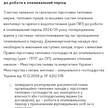
до роботи в опалювальний період
З метою належної та своєчасної підготовки теплових
мереж, теплових пуншів та місцевих систем опалення,
вентиляції та гарячого водопостачання (далі ГВП) до роботи
в опалювальний період 2024/25 року, попередженню
відмов у системах теплоспоживання під час проходження
опалювального періоду, Держенергонаглад нагадує про
необхідність виконання наступних заходів, згідно з вимогами
Правил підготовки теплових господарств до опалювального
періоду (далі – ППТГ до ОП), затверджених спільним
наказом – Міністерства палива та енергетики України і
Міністерства з питань житлово – комунального господарства
України від 10.12.2008 р. № 620/378:
затвердити розпорядчим документом плани
організаційно-технічних заходів з. підготовки
теплових господарств, що знаходяться у
власності або господарському віданні (за
договором), до – роботи в опалювальному
періоді з призначенням відповідальних осіб за їх