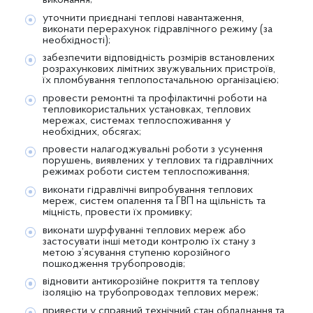
виконання;
уточнити приєднані теплові навантаження,
виконати перерахунок гідравлічного режиму (за
необхідності);
забезпечити відповідність розмірів встановлених
розрахункових лімітних звужувальних пристроїв,
їх пломбування теплопостачальною організацією;
провести ремонтні та профілактичні роботи на
тепловикористальних установках, теплових
мережах, системах теплоспоживання у
необхідних, обсягах;
провести налагоджувальні роботи з усунення
порушень, виявлених у теплових та гідравлічних
режимах роботи систем теплоспоживання;
виконати гідравлічні випробування теплових
мереж, систем опалення та ГВП на щільність та
міцність, провести їх промивку;
виконати шурфуванні теплових мереж або
застосувати інші методи контролю їх стану з
метою з’ясування ступеню корозійного
пошкодження трубопроводів;
відновити антикорозійне покриття та теплову
ізоляцію на трубопроводах теплових мереж;
привести у справний технічний стан обладнання та