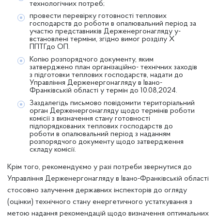
технологічних потреб;
провести перевірку готовності теплових
господарств до роботи в опалювальний період за
участю представників Держенергонагляду у-
встановлені терміни, згідно вимог розділу X
ППТГдо ОП.
Копію розпорядчого документу, яким
затверджено план організаційно- технічних заходів
з підготовки теплових господарств, надати до
Управління Держенергонагляду в Івано-
Франківській області у термін до 10.08,2024.
Заздалегідь письмово повідомити територіальний
орган Держенергонагляду щодо термінів роботи
комісії з визначення стану готовності
підпорядкованих теплових господарств до
роботи в опалювальний період з наданням
розпорядчого документу щодо затвердження
складу комісії.
Крім того, рекомендуємо у разі потреби звернутися до
Управління Держенергонагляду в Івано-Франківській області
стосовно залучення державних інспекторів до огляду
(оцінки) технічного стану енергетичного устаткування з
метою надання рекомендацій щодо визначення оптимальних