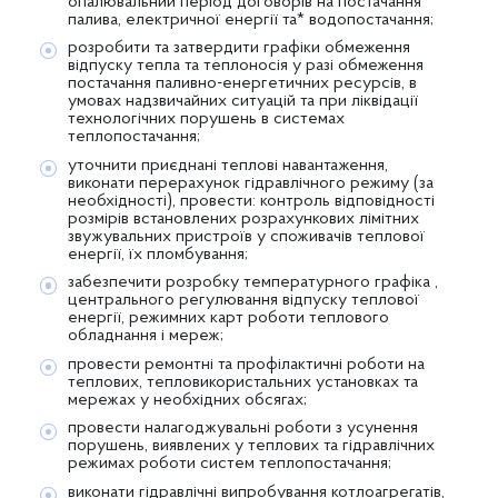
опалювальний період договорів на постачання
палива, електричної енергії та* водопостачання;
розробити та затвердити графіки обмеження
відпуску тепла та теплоносія у разі обмеження
постачання паливно-енергетичних ресурсів, в
умовах надзвичайних ситуацій та при ліквідації
технологічних порушень в системах
теплопостачання;
уточнити приєднані теплові навантаження,
виконати перерахунок гідравлічного режиму (за
необхідності), провести: контроль відповідності
розмірів встановлених розрахункових лімітних
звужувальних пристроїв у споживачів теплової
енергії, їх пломбування;
забезпечити розробку температурного графіка ,
центрального регулювання відпуску теплової
енергії, режимних карт роботи теплового
обладнання і мереж;
провести ремонтні та профілактичні роботи на
теплових, тепловикористальних установках та
мережах у необхідних обсягах;
провести налагоджувальні роботи з усунення
порушень, виявлених у теплових та гідравлічних
режимах роботи систем теплопостачання;
виконати гідравлічні випробування котлоагрегатів,