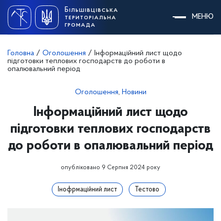
Skip
Більшівцівська
to
МЕНЮ
територіальна
content
громада
Головна
/
Оголошення
/
Інформаційний лист щодо
підготовки теплових господарств до роботи в
опалювальний період
Оголошення
,
Новини
Інформаційний лист щодо
підготовки теплових господарств
до роботи в опалювальний період
опубліковано 9 Серпня 2024 року
Інофрмаційний лист
Тестово