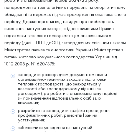
роботи в опалювальний період 2024/25 року,
попередженню технологічних порушень на енергетичному
обладнанні та мережах під час проходження опалювального
періоду, Держенергонагляд нагадує про необхідність
виконання наступних заходів, згідно з вимогами Правил
підготовки теплових господарств до опалювального
періоду (далі – ППТГдоОП), затверджених спільним наказом
Міністерства палива та енергетики України і Міністерства з
питань житлово-комунального господарства України від
10.12.2008 р. N° 620/378:
затвердити розпорядчим документом плани
організаційно-технічних заходів з підготовки
теплових господарств, що знаходяться у
власності або господарському віданні (за
договором), до роботи в опалювальному періоді
з– призначенням відповідальних осіб за їх
виконання;
розробити та затвердити графіки проведення
профілактичних робіт, ремонтів І заміни
устаткування;
забезпечити укладення на наступний