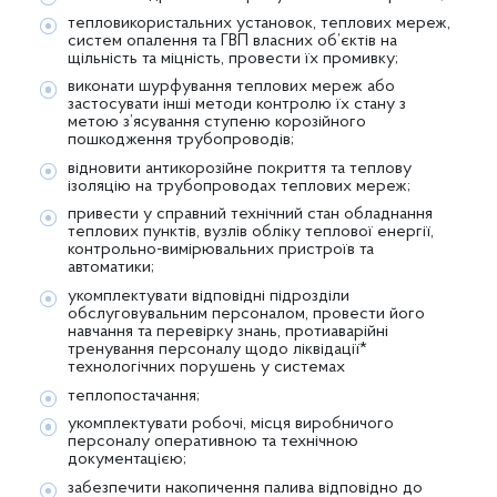
тепловикористальних установок, теплових мереж,
систем опалення та ГВП власних об’єктів на
щільність та міцність, провести їх промивку;
виконати шурфування теплових мереж або
застосувати інші методи контролю їх стану з
метою з’ясування ступеню корозійного
пошкодження трубопроводів;
відновити антикорозійне покриття та теплову
ізоляцію на трубопроводах теплових мереж;
привести у справний технічний стан обладнання
теплових пунктів, вузлів обліку теплової енергії,
контрольно-вимірювальних пристроїв та
автоматики;
укомплектувати відповідні підрозділи
обслуговувальним персоналом, провести його
навчання та перевірку знань, протиаварійні
тренування персоналу щодо ліквідації*
технологічних порушень у системах
теплопостачання;
укомплектувати робочі, місця виробничого
персоналу оперативною та технічною
документацією;
забезпечити накопичення палива відповідно до