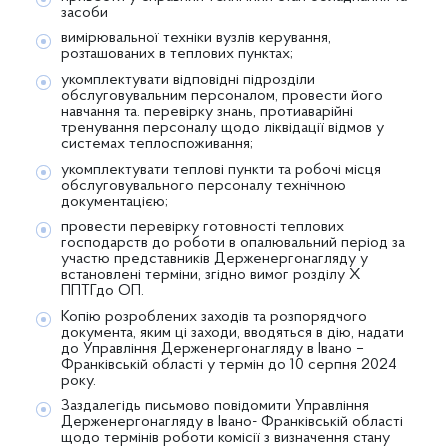
засоби
вимірювальної техніки вузлів керування,
розташованих в теплових пунктах;
укомплектувати відповідні підрозділи
обслуговувальним персоналом, провести його
навчання та. перевірку знань, протиаварійні
тренування персоналу щодо ліквідації відмов у
системах теплоспоживання;
укомплектувати теплові пункти та робочі місця
обслуговувального персоналу технічною
документацією;
провести перевірку готовності теплових
господарств до роботи в опалювальний період за
участю представників Держенергонагляду у
встановлені терміни, згідно вимог розділу X
ППТГдо ОП.
Копію розроблених заходів та розпорядчого
документа, яким ці заходи, вводяться в дію, надати
до Управління Держенергонагляду в Івано –
Франківській області у термін до 10 серпня 2024
року.
Заздалегідь письмово повідомити Управління
Держенергонагляду в Івано- Франківській області
щодо термінів роботи комісії з визначення стану