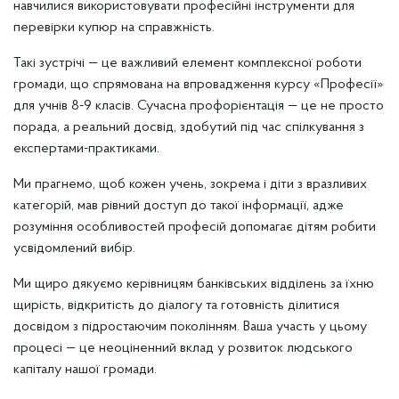
навчилися використовувати професійні інструменти для
перевірки купюр на справжність.
Такі зустрічі — це важливий елемент комплексної роботи
громади, що спрямована на впровадження курсу «Професії»
для учнів 8-9 класів. Сучасна профорієнтація — це не просто
порада, а реальний досвід, здобутий під час спілкування з
експертами-практиками.
Ми прагнемо, щоб кожен учень, зокрема і діти з вразливих
категорій, мав рівний доступ до такої інформації, адже
розуміння особливостей професій допомагає дітям робити
усвідомлений вибір.
Ми щиро дякуємо керівницям банківських відділень за їхню
щирість, відкритість до діалогу та готовність ділитися
досвідом з підростаючим поколінням. Ваша участь у цьому
процесі — це неоціненний вклад у розвиток людського
капіталу нашої громади.