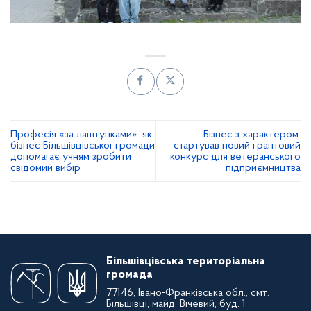
Професія «за лаштунками»: як
Бізнес з характером:
бізнес Більшівцівської громади
стартував новий грантовий
допомагає учням зробити
конкурс для ветеранського
свідомий вибір
підприємництва
Більшівцівська територіальна
громада
77146, Івано-Франківська обл., смт.
Більшівці, майд. Вічевий, буд. 1