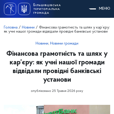
Skip
Більшівцівська
to
МЕНЮ
територіальна
content
громада
Головна
/
Новини
/
Фінансова грамотність та шлях у кар’єру:
як учні нашої громади відвідали провідні банківські установи
Новини
,
Новини громади
Фінансова грамотність та шлях у
кар’єру: як учні нашої громади
відвідали провідні банківські
установи
опубліковано 25 Травня 2026 року