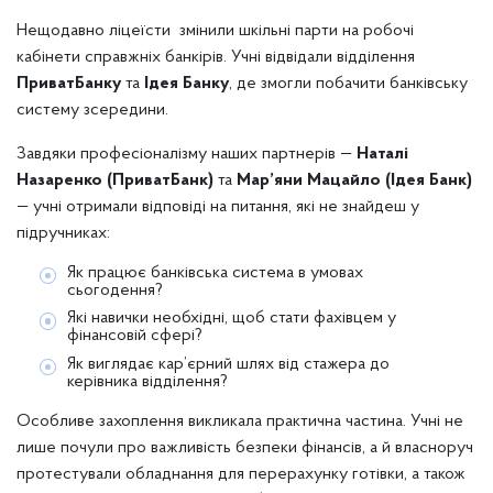
Нещодавно ліцеїсти змінили шкільні парти на робочі
кабінети справжніх банкірів. Учні відвідали відділення
ПриватБанку
та
Ідея Банку
, де змогли побачити банківську
систему зсередини.
Завдяки професіоналізму наших партнерів —
Наталі
Назаренко (ПриватБанк)
та
Мар’яни Мацайло (Ідея Банк)
— учні отримали відповіді на питання, які не знайдеш у
підручниках:
Як працює банківська система в умовах
сьогодення?
Які навички необхідні, щоб стати фахівцем у
фінансовій сфері?
Як виглядає кар’єрний шлях від стажера до
керівника відділення?
Особливе захоплення викликала практична частина. Учні не
лише почули про важливість безпеки фінансів, а й власноруч
протестували обладнання для перерахунку готівки, а також