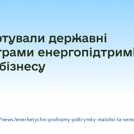
a/news/enerhetychni-prohramy-pidtrymky-maloho-ta-sere