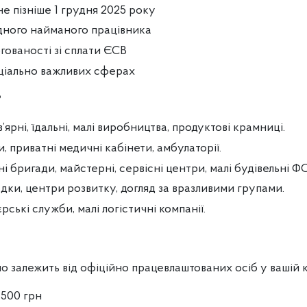
е пізніше 1 грудня 2025 року
дного найманого працівника
гованості зі сплати ЄСВ
ціально важливих сферах
?
в’ярні, їдальні, малі виробництва, продуктові крамниці.
и, приватні медичні кабінети, амбулаторії.
і бригади, майстерні, сервісні центри, малі будівельні Ф
адки, центри розвитку, догляд за вразливими групами.
єрські служби, малі логістичні компанії.
о залежить від офіційно працевлаштованих осіб у вашій 
 500 грн