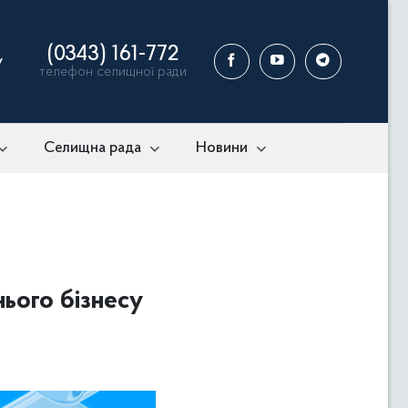
(0343) 161-772
у
телефон селищної ради
Селищна рада
Новини
нього бізнесу