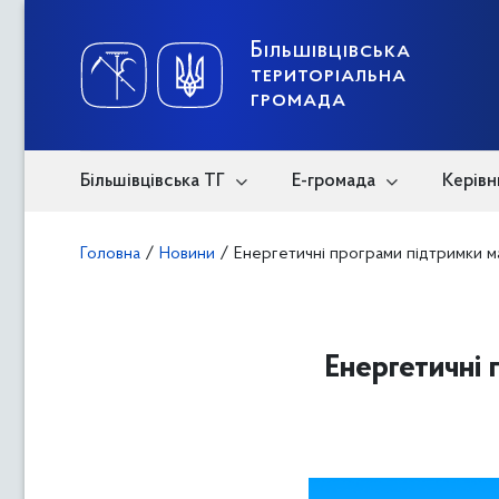
Skip
to
content
Більшівцівська
територіальна
громада
Більшівцівська ТГ
Е-громада
Керівн
Головна
/
Новини
/
Енергетичні програми підтримки м
Енергетичні 