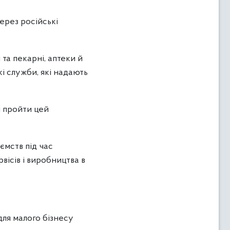
ерез російські
та пекарні, аптеки й
кі служби, які надають
м пройти цей
ємств під час
вісів і виробництва в
ля малого бізнесу