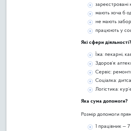
зареєстровані н
мають хоча б о
не мають забор
працюють у со
Які сфери діяльності
Їжа: пекарні, ка
Здоров’я: аптек
Сервіс: ремонтн
Соціалка: дитс
Логістика: кур’
Яка сума допомоги?
Розмір допомоги прям
1 працівник — 7