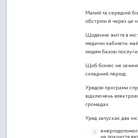
Малий та середній бі
обстріли й через це н
Щоденне життя в міста
медичні кабінети, май
людям базові послуги
Щоб бізнес не зачиня
складний період.
Урядові програми спря
відключень електроен
громадах.
Уряд запускає два ін
енергодопомога
на покриття вит