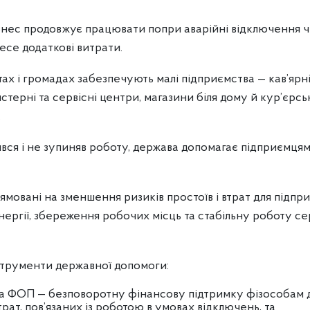
знес продовжує працювати попри аварійні відключення ч
есе додаткові витрати.
х і громадах забезпечують малі підприємства — кав’ярні 
стерні та сервісні центри, магазини біля дому й кур’єрсь
.
вся і не зупиняв роботу, держава допомагає підприємця
мовані на зменшення ризиків простоїв і втрат для підпри
ергії, збереження робочих місць та стабільну роботу сер
струменти державної допомоги:
 ФОП — безповоротну фінансову підтримку фізособам д
рат, пов’язаних із роботою в умовах відключень, та