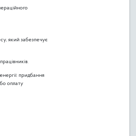
нераційного
су, який забезпечує
працівників.
енергії: придбання
або оплату