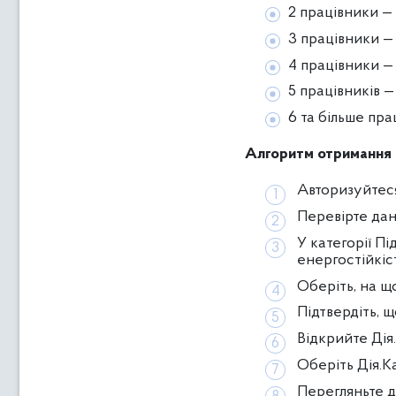
2 працівники —
3 працівники — 
4 працівники — 
5 працівників —
6 та більше пра
Алгоритм отримання н
Авторизуйтеся
Перевірте дан
У категорії П
енергостійкіс
Оберіть, на щ
Підтвердіть, 
Відкрийте Дія
Оберіть Дія.К
Перегляньте да