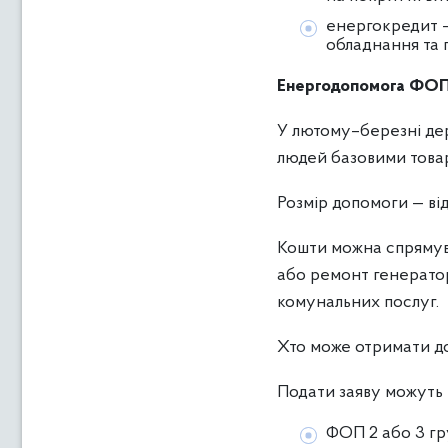
енергокредит —
обладнання та 
Енергодопомога ФОП 
У лютому–березні де
людей базовими товар
Розмір допомоги — від
Кошти можна спрямува
або ремонт генератор
комунальних послуг.
Хто може отримати д
Подати заяву можуть 
ФОП 2 або 3 г