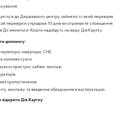
ахування.
ається до Державного центру зайнятості, який перевіряє
сля перевірки упродовж 10 днів ви отримаєте сповіщення
 в Дії зміниться. Кошти надійдуть на вашу Дія.Картку.
ти допомогу:
умулятори, інвертори, СНЕ;
та комплектуючі;
захисні пристрої, кабелі, монтаж;
раторів;
електропостачання;
нту, монтажу та введення обладнання в експлуатацію.
о відкрити Дія.Картку