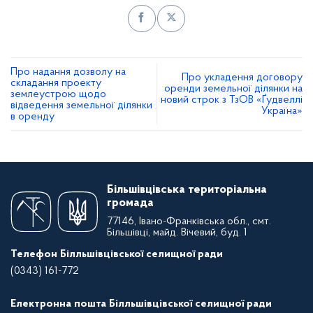
Про надання дозволу на
Про укладення договору
складання проекту
оренди земельної ділянки на
землеустрою щодо
новий строк з ТзОВ «Ґудвеллі
відведення земельної ділянки
Україна»
в оренду
Більшівцівська територіальна
громада
77146, Івано-Франківська обл., смт.
Більшівці, майд. Вічевий, буд. 1
Телефон Білльшівцівської селищної ради
(0343) 161-772
Електронна пошта Білльшівцівської селищної ради