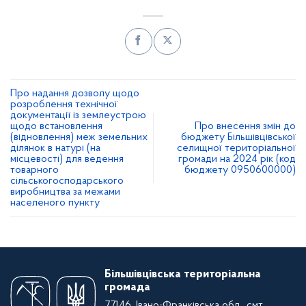
Про надання дозволу щодо
розроблення технічної
документації із землеустрою
щодо встановлення
Про внесення змін до
(відновлення) меж земельних
бюджету Більшівцівської
ділянок в натурі (на
селищної територіальної
місцевості) для ведення
громади на 2024 рік (код
товарного
бюджету 0950600000)
сільськогосподарського
виробництва за межами
населеного пункту
Більшівцівська територіальна
громада
77146, Івано-Франківська обл., смт.