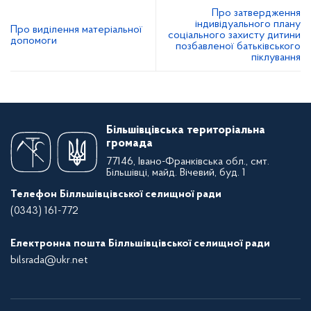
Про затвердження
індивідуального плану
Про виділення матеріальної
соціального захисту дитини
допомоги
позбавленої батьківського
піклування
Більшівцівська територіальна
громада
77146, Івано-Франківська обл., смт.
Більшівці, майд. Вічевий, буд. 1
Телефон Білльшівцівської селищної ради
(0343) 161-772
Електронна пошта Білльшівцівської селищної ради
bilsrada@ukr.net