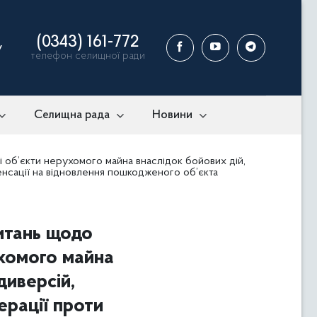
(0343) 161-772
у
телефон селищної ради
Селищна рада
Новини
і об’єкти нерухомого майна внаслідок бойових дій,
енсації на відновлення пошкодженого об’єкта
питань щодо
ухомого майна
диверсій,
ерації проти