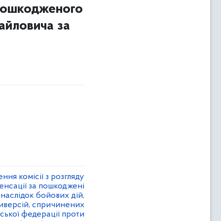
 пошкодженого
айловича за
ня комісії з розгляду
енсації за пошкоджені
наслідок бойових дій,
диверсій, спричинених
ської федерації проти