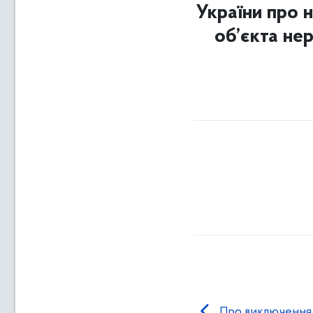
України про 
об’єкта не
Про виключення 