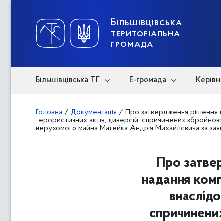
Skip
to
content
Більшівцівська
територіальна
громада
Більшівцівська ТГ
Е-громада
Керівн
Головна
/
Документація
/
Про затвердження рішення к
терористичних актів, диверсій, спричинених збройною
нерухомого майна Матейка Андрія Михайловича за за
Про затвер
надання комп
внаслідо
спричинених