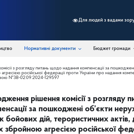
Для людей з вадами зор
ицтво
Нормативні документи
Бюджет громади
омісії з розгляду питань щодо надання компенсації за пошкоджен
 агресією російської федерації проти України про надання комп
явою №ЗВ-02.09.2024-129597
дження рішення комісії з розгляду 
енсації за пошкоджені об’єкти нер
к бойових дій, терористичних актів, 
 збройною агресією російської фед