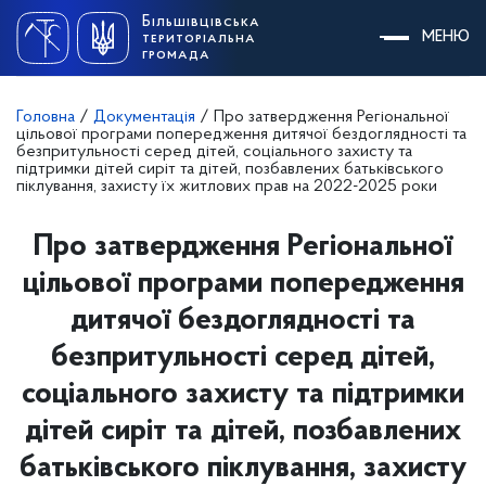
Skip
Більшівцівська
to
МЕНЮ
територіальна
content
громада
Головна
/
Документація
/
Про затвердження Регіональної
цільової програми попередження дитячої бездоглядності та
безпритульності серед дітей, соціального захисту та
підтримки дітей сиріт та дітей, позбавлених батьківського
піклування, захисту їх житлових прав на 2022-2025 роки
Про затвердження Регіональної
цільової програми попередження
дитячої бездоглядності та
безпритульності серед дітей,
соціального захисту та підтримки
дітей сиріт та дітей, позбавлених
батьківського піклування, захисту