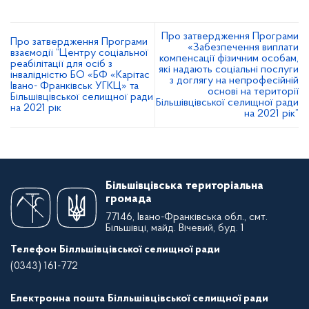
Про затвердження Програми
Про затвердження Програми
«Забезпечення виплати
взаємодії “Центру соціальної
компенсації фізичним особам,
реабілітації для осіб з
які надають соціальні послуги
інвалідністю БО «БФ «Карітас
з доглягу на непрофесійній
Івано- Франківськ УГКЦ» та
основі на території
Більшівцівської селищної ради
Більшівцівської селищної ради
на 2021 рік
на 2021 рік”
Більшівцівська територіальна
громада
77146, Івано-Франківська обл., смт.
Більшівці, майд. Вічевий, буд. 1
Телефон Білльшівцівської селищної ради
(0343) 161-772
Електронна пошта Білльшівцівської селищної ради