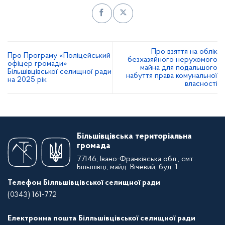
Про взяття на облік
Про Програму «Поліцейський
безхазяйного нерухомого
офіцер громади»
майна для подальшого
Більшівцівської селищної ради
набуття права комунальної
на 2025 рік
власності
Більшівцівська територіальна
громада
77146, Івано-Франківська обл., смт.
Більшівці, майд. Вічевий, буд. 1
Телефон Білльшівцівської селищної ради
(0343) 161-772
Електронна пошта Білльшівцівської селищної ради